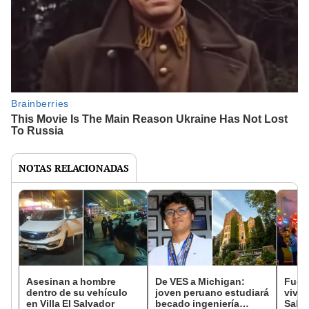
NOTAS RELACIONADAS
Asesinan a hombre
De VES a Michigan:
Fuert
dentro de su vehículo
joven peruano estudiará
vivie
en Villa El Salvador
becado ingeniería
Salva