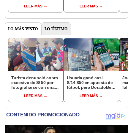
espacial y sueña con
unid
LEER MÁS
LEER MÁS
trabajar en la NASA
atien
LO MÁS VISTO
LO ÚLTIMO
Turista denunció cobro
Usuaria ganó casi
Jocke
excesivo de S/ 50 por
S/14.850 en apuesta de
manti
fotografiarse con una
fútbol, pero DoradoBet
falta
alpaca en Cusco y
se negó a pagar:
¿desd
LEER MÁS
LEER MÁS
Serenazgo recuperó el
Indecopi multó a la
el ce
dinero
empresa con más de S/
19.000