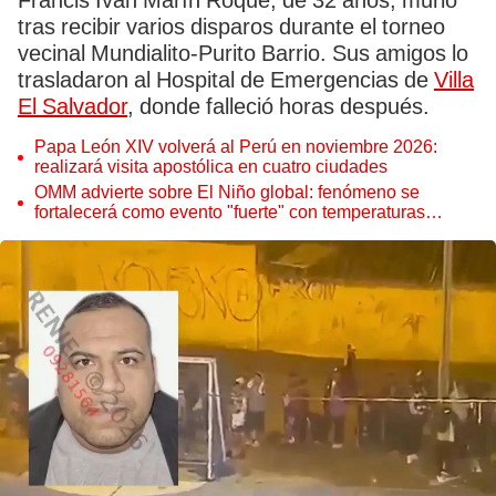
Francis Iván Marín Roque, de 32 años, murió
tras recibir varios disparos durante el torneo
vecinal Mundialito-Purito Barrio. Sus amigos lo
trasladaron al Hospital de Emergencias de
Villa
El Salvador
, donde falleció horas después.
Papa León XIV volverá al Perú en noviembre 2026:
realizará visita apostólica en cuatro ciudades
OMM advierte sobre El Niño global: fenómeno se
fortalecerá como evento "fuerte" con temperaturas
récord este 2026