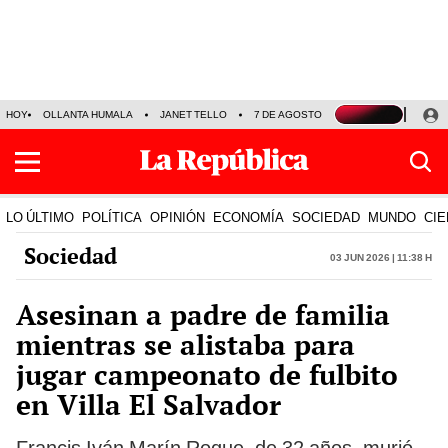
HOY
OLLANTA HUMALA
JANET TELLO
7 DE AGOSTO
TINKA RESULTADOS
LO ÚLTIMO
POLÍTICA
OPINIÓN
ECONOMÍA
SOCIEDAD
MUNDO
CIE
Sociedad
03 Jun 2026 | 11:38 h
Asesinan a padre de familia
mientras se alistaba para
jugar campeonato de fulbito
en Villa El Salvador