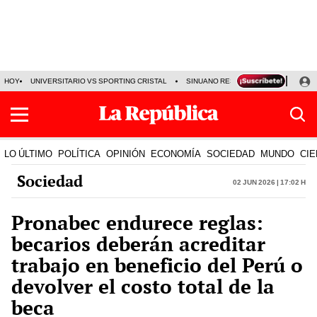
HOY
UNIVERSITARIO VS SPORTING CRISTAL
SINUANO RESULTADOS HOY
CA
LO ÚLTIMO
POLÍTICA
OPINIÓN
ECONOMÍA
SOCIEDAD
MUNDO
CIE
Sociedad
02 Jun 2026 | 17:02 h
Pronabec endurece reglas:
becarios deberán acreditar
trabajo en beneficio del Perú o
devolver el costo total de la
beca