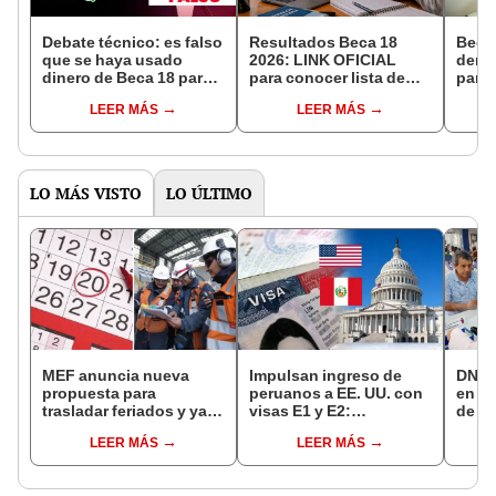
Debate técnico: es falso
Resultados Beca 18
Beca
que se haya usado
2026: LINK OFICIAL
dema
dinero de Beca 18 para
para conocer lista de
para 
comprar los aviones F-
ganadores del examen
beca
LEER MÁS
LEER MÁS
16
de Pronabec
recor
LO MÁS VISTO
LO ÚLTIMO
MEF anuncia nueva
Impulsan ingreso de
DNI e
propuesta para
peruanos a EE. UU. con
en Li
trasladar feriados y ya
visas E1 y E2:
de a
no sería a los viernes:
emprendedores y
quié
LEER MÁS
LEER MÁS
“Lunes es mejor día”
pymes serían los más
acce
beneficiados
requi
cump