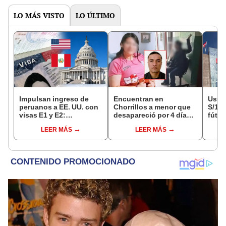
LO MÁS VISTO
LO ÚLTIMO
Impulsan ingreso de
Encuentran en
Usuar
peruanos a EE. UU. con
Chorrillos a menor que
S/14.
visas E1 y E2:
desapareció por 4 días
fútbo
emprendedores y
tras ser captada por
se ne
LEER MÁS
LEER MÁS
pymes serían los más
sujeto que conoció en
Indec
beneficiados
Roblox: PNP busca al
empr
implicado
19.0