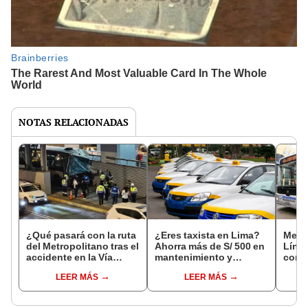
NOTAS RELACIONADAS
¿Qué pasará con la ruta
¿Eres taxista en Lima?
Metro
del Metropolitano tras el
Ahorra más de S/ 500 en
Línea
accidente en la Vía
mantenimiento y
comp
Expresa? Esto dijo la
brevete este 6 de mayo
tendr
LEER MÁS
LEER MÁS
ATU
espec
conoc
confi