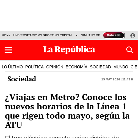
HOY
UNIVERSITARIO VS SPORTING CRISTAL
SINUANO RESULTADOS HOY
CA
LO ÚLTIMO
POLÍTICA
OPINIÓN
ECONOMÍA
SOCIEDAD
MUNDO
CIE
Sociedad
19 May 2026 | 11:43 h
¿Viajas en Metro? Conoce los
nuevos horarios de la Línea 1
que rigen todo mayo, según la
ATU