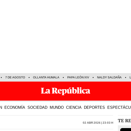
7 DE AGOSTO
OLLANTA HUMALA
PAPA LEÓN XIV
NALDY SALDAÑA
N
ECONOMÍA
SOCIEDAD
MUNDO
CIENCIA
DEPORTES
ESPECTÁCU
TE R
02 Abr 2026 | 23:03 h