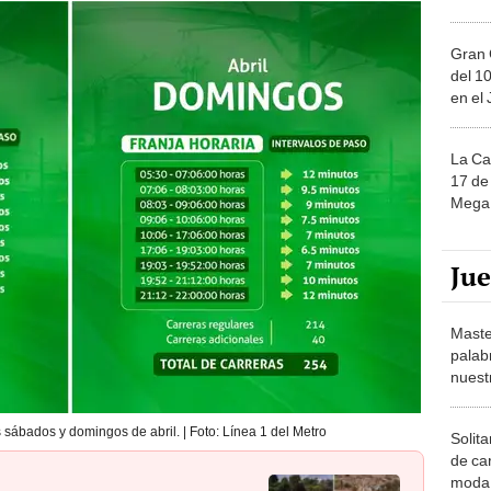
Gran 
del 10
en el
La Ca
17 de 
Mega 
Ju
Maste
palab
nuest
 sábados y domingos de abril. | Foto: Línea 1 del Metro
Solita
de ca
moda.