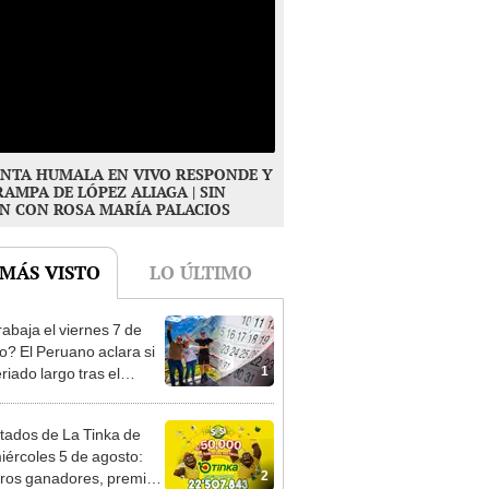
NTA HUMALA EN VIVO RESPONDE Y
RAMPA DE LÓPEZ ALIAGA | SIN
N CON ROSA MARÍA PALACIOS
 MÁS VISTO
LO ÚLTIMO
rabaja el viernes 7 de
o? El Peruano aclara si
1
riado largo tras el
nso del 6 de agosto
tados de La Tinka de
iércoles 5 de agosto:
2
os ganadores, premios