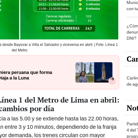
Munic
con tu
miemb
de oct
¿Cómo
la O
denun
DNI?
 desde Bayovar a Villa el Salvador y viceversa en abril. | Foto: Línea 1
del Metro
Car
eniera peruana que forma
viaja a la Luna
Carli
de ag
Línea 1 del Metro de Lima en abril:
No
 cambios por día
icia a las 5.00 y se extiende hasta las 22.00 horas,
Partid
n entre 3 y 10 minutos, dependiendo de la franja
4 del
yor demanda, los trenes circulan con mayor
progr