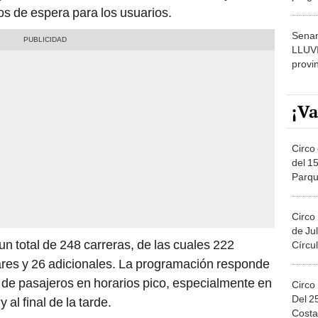
dónde
os de espera para los usuarios.
Senam
LLUV
provi
¡Va
Circo 
del 15
Parqu
Migue
Circo
de Jul
un total de 248 carreras, de las cuales 222
Círcul
ares y 26 adicionales. La programación responde
o de pasajeros en horarios pico, especialmente en
Circo
Del 2
al final de la tarde.
Costa