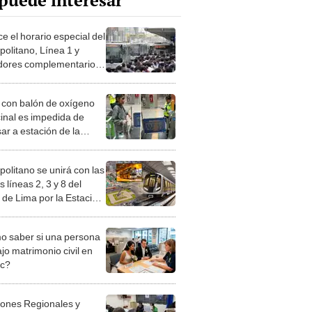
puede interesar
e el horario especial del
politano, Línea 1 y
dores complementarios
2 y 3 de abril por Semana
 con balón de oxígeno
inal es impedida de
ar a estación de la
 1 del Metro de Lima
politano se unirá con las
s líneas 2, 3 y 8 del
 de Lima por la Estación
al
 saber si una persona
jo matrimonio civil en
ec?
iones Regionales y