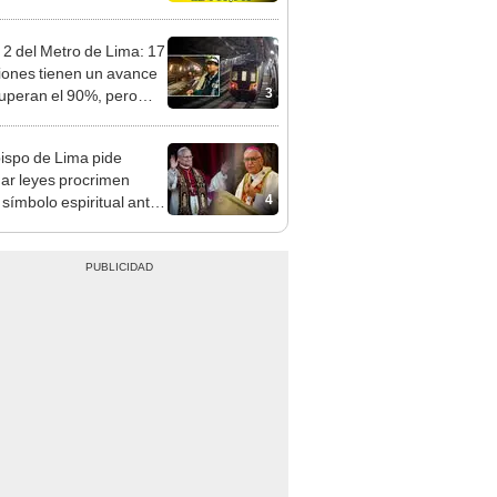
ozo Millonario, boliyapa,
000 y más
 2 del Metro de Lima: 17
iones tienen un avance
3
uperan el 90%, pero
3 abrirán en 2026
ispo de Lima pide
ar leyes procrimen
4
símbolo espiritual ante
sita del papa León XIV