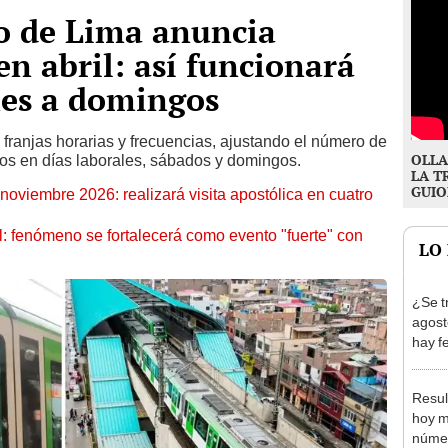
o de Lima anuncia
en abril: así funcionará
unes a domingos
franjas horarias y frecuencias, ajustando el número de
OLLA
os en días laborales, sábados y domingos.
LA T
GUIO
oviembre 2026: realizará visita apostólica en cuatro
: fenómeno se fortalecerá como evento "fuerte" con
LO
¿Se t
agost
hay fe
desca
Resul
hoy m
númer