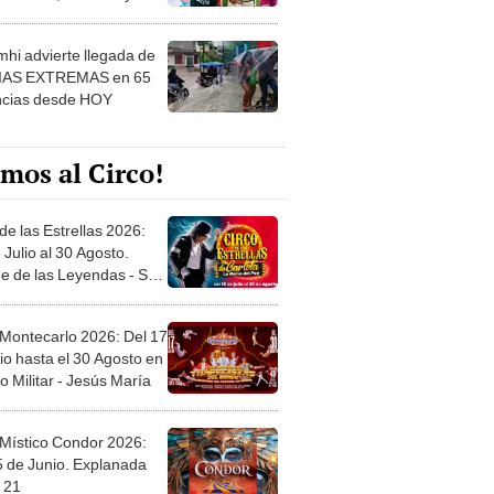
 ver
hi advierte llegada de
IAS EXTREMAS en 65
ncias desde HOY
mos al Circo!
de las Estrellas 2026:
 Julio al 30 Agosto.
e de las Leyendas - San
l
 Montecarlo 2026: Del 17
io hasta el 30 Agosto en
o Militar - Jesús María
 Místico Condor 2026:
5 de Junio. Explanada
 21