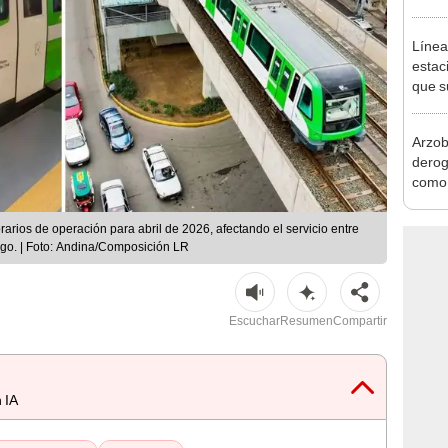
del P
S/50.
Línea
estac
que s
solo 
Arzob
derog
como 
la vi
arios de operación para abril de 2026, afectando el servicio entre
ngo. | Foto: Andina/Composición LR
Escuchar
Resumen
Compartir
 IA