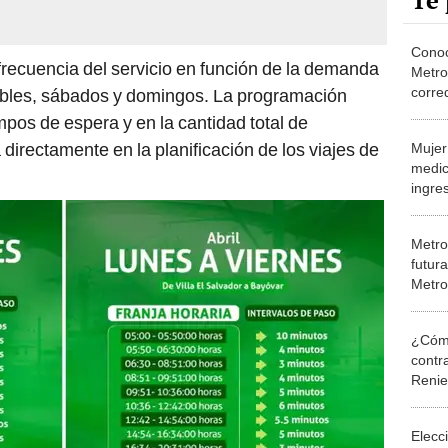
Te 
Conoc
frecuencia del servicio en función de la demanda
Metro
corre
ables, sábados y domingos. La programación
este 
mpos de espera y en la cantidad total de
Santa
 directamente en la planificación de los viajes de
Mujer
medic
ingres
Línea
Metro
futura
Metro
Centr
¿Cómo
contra
Reni
Elecc