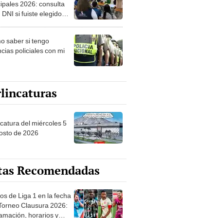
ipales 2026: consulta
 DNI si fuiste elegido
ro de mesa para este 4
ubre en el link oficial de
 saber si tengo
NPE
cias policiales con mi
lincaturas
ncatura del miércoles 5
osto de 2026
tas Recomendadas
os de Liga 1 en la fecha
 Torneo Clausura 2026:
amación, horarios y