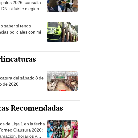
ipales 2026: consulta
 DNI si fuiste elegido
ro de mesa para este 4
ubre en el link oficial de
 saber si tengo
NPE
cias policiales con mi
lincaturas
ncatura del sábado 8 de
o de 2026
tas Recomendadas
os de Liga 1 en la fecha
 Torneo Clausura 2026:
amación, horarios y