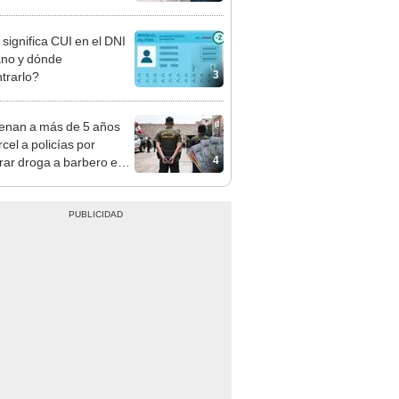
er y qué requisitos
 cumplir
significa CUI en el DNI
no y dónde
3
trarlo?
nan a más de 5 años
cel a policías por
4
ar droga a barbero en
al y exigirle S/5.000