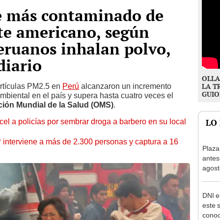
re más contaminado de
te americano, según
eruanos inhalan polvo,
diario
OLLA
artículas PM2.5 en
Perú
alcanzaron un incremento
LA T
GUIO
 ambiental en el país y supera hasta cuatro veces el
ión Mundial de la Salud (OMS)
.
l a policías por sembrar droga a barbero en su local
LO
nterviene a más de 2.300 personas y captura a 16
Plaza
antes
agost
tiend
p.m.
DNI e
este 
conoc