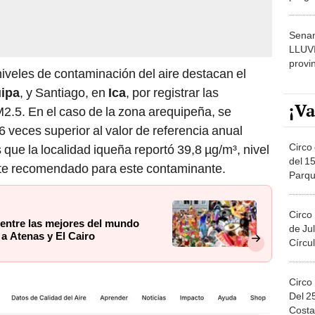
dónde
Senam
LLUV
provi
iveles de contaminación del aire destacan el
ipa
, y Santiago, en
Ica
, por registrar las
¡Va
2.5. En el caso de la zona arequipeña, se
6 veces superior al valor de referencia anual
Circo 
que la localidad iqueña reportó 39,8 µg/m³, nivel
del 15
ite recomendado para este contaminante.
Parqu
Migue
Circo
 entre las mejores del mundo
de Jul
 a Atenas y El Cairo
Círcul
Circo
Del 2
Costa