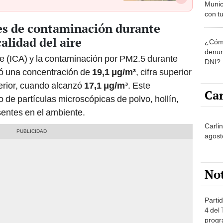
Munic
con tu
miemb
es de contaminación durante
de oct
alidad del aire
¿Cómo
la O
denun
ire (ICA) y la contaminación por PM2.5 durante
DNI?
tró una concentración de
19,1 μg/m³
, cifra superior
erior, cuando alcanzó
17,1 μg/m³
. Este
Car
de partículas microscópicas de polvo, hollín,
entes en el ambiente.
Carli
agost
No
Partid
4 del
progr