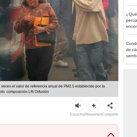
acced
deben
¿Qué 
perua
encon
Conde
de cár
sembr
su loc
eces el valor de referencia anual de PM2.5 establecido por la
oto: composición LR/ Difusión
Escuchar
Resumen
Compartir