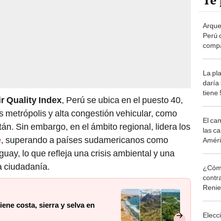
Te 
Arque
Perú 
compa
Picch
lentej
La pla
cobre
daría 
tiene 
ir Quality Index
, Perú se ubica en el puesto 40,
luce d
 metrópolis y alta congestión vehicular, como
El ca
án. Sin embargo, en el ámbito regional, lidera los
las ca
e
, superando a países sudamericanos como
Améri
celeb
ay, lo que refleja una crisis ambiental y una
barri
a ciudadanía.
¿Cómo
contra
Reni
ene costa, sierra y selva en
Elecc