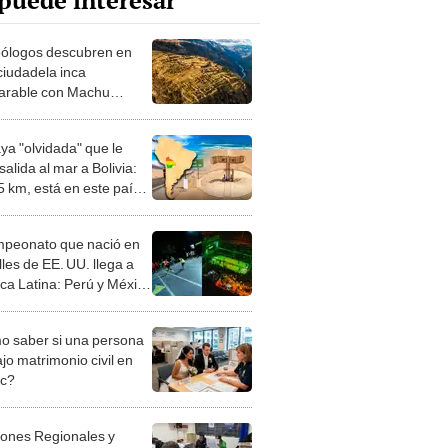
puede interesar
ólogos descubren en
ciudadela inca
rable con Machu
u: escondía casi 3.000
uelas de oro, plata y
ya "olvidada" que le
salida al mar a Bolivia:
5 km, está en este país,
esierta y nadie la usa
mpeonato que nació en
lles de EE. UU. llega a
ca Latina: Perú y México
ran el fútbol que une
os y comunidades
 saber si una persona
jo matrimonio civil en
ec?
iones Regionales y