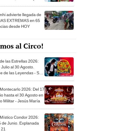
 ver
hi advierte llegada de
IAS EXTREMAS en 65
ncias desde HOY
mos al Circo!
de las Estrellas 2026:
 Julio al 30 Agosto.
e de las Leyendas - San
l
 Montecarlo 2026: Del 17
io hasta el 30 Agosto en
o Militar - Jesús María
 Místico Condor 2026:
5 de Junio. Explanada
 21