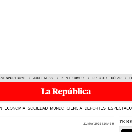
A VS SPORT BOYS
JORGE MESSI
KENJI FUJIMORI
PRECIO DEL DÓLAR
F
N
ECONOMÍA
SOCIEDAD
MUNDO
CIENCIA
DEPORTES
ESPECTÁCU
TE R
21 May 2026 | 16:45 h