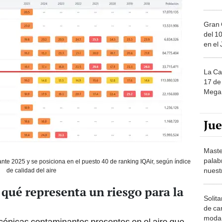
Gran 
del 10
en el
La Ca
17 de 
Mega 
Ju
Maste
palab
te 2025 y se posiciona en el puesto 40 de ranking IQAir, según índice
nuest
de calidad del aire
 qué representa un riesgo para la
Solita
de ca
moda.
cópicas contaminantes presentes en el aire que