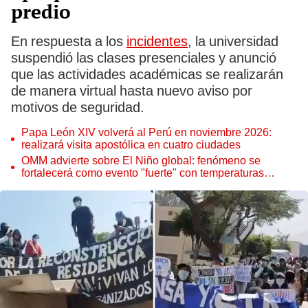
predio
En respuesta a los
incidentes
, la universidad
suspendió las clases presenciales y anunció
que las actividades académicas se realizarán
de manera virtual hasta nuevo aviso por
motivos de seguridad.
Papa León XIV volverá al Perú en noviembre 2026:
realizará visita apostólica en cuatro ciudades
OMM advierte sobre El Niño global: fenómeno se
fortalecerá como evento "fuerte" con temperaturas
récord este 2026