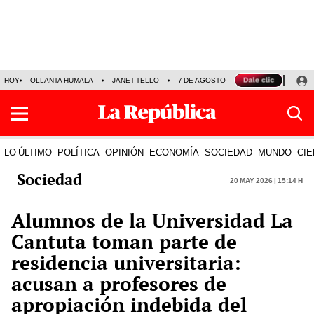
HOY
OLLANTA HUMALA
JANET TELLO
7 DE AGOSTO
TINKA RESULTADOS
LO ÚLTIMO
POLÍTICA
OPINIÓN
ECONOMÍA
SOCIEDAD
MUNDO
CIE
Sociedad
20 May 2026 | 15:14 h
Alumnos de la Universidad La
Cantuta toman parte de
residencia universitaria:
acusan a profesores de
apropiación indebida del