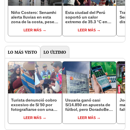
Niño Costero: Senamhi
Esta ciudad del Perú
Tras 
alerta lluvias en esta
soportó un calor
Sena
zona de la costa, pese a
extremo de 35.3 °C en
distr
temperaturas cálidas
pleno otoño: fue uno de
bajo 
LEER MÁS
LEER MÁS
los días más calurosos
los p
del año
LO MÁS VISTO
LO ÚLTIMO
Turista denunció cobro
Usuaria ganó casi
Jocke
excesivo de S/ 50 por
S/14.850 en apuesta de
manti
fotografiarse con una
fútbol, pero DoradoBet
falta
alpaca en Cusco y
se negó a pagar:
¿desd
LEER MÁS
LEER MÁS
Serenazgo recuperó el
Indecopi multó a la
el ce
dinero
empresa con más de S/
19.000