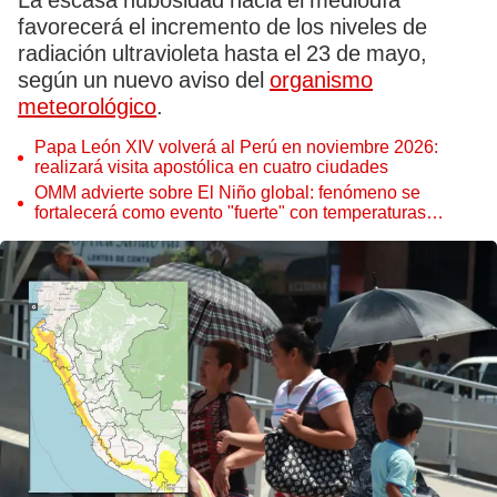
La escasa nubosidad hacia el mediodía
favorecerá el incremento de los niveles de
radiación ultravioleta hasta el 23 de mayo,
según un nuevo aviso del
organismo
meteorológico
.
Papa León XIV volverá al Perú en noviembre 2026:
realizará visita apostólica en cuatro ciudades
OMM advierte sobre El Niño global: fenómeno se
fortalecerá como evento "fuerte" con temperaturas
récord este 2026