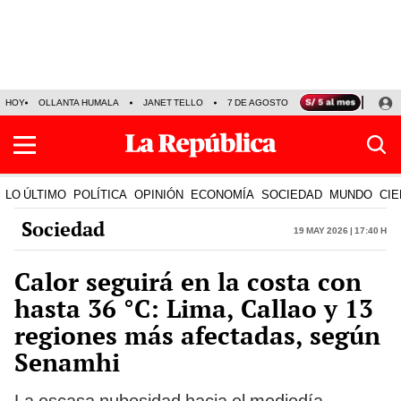
HOY
OLLANTA HUMALA
JANET TELLO
7 DE AGOSTO
TINKA RESULTADOS
LO ÚLTIMO
POLÍTICA
OPINIÓN
ECONOMÍA
SOCIEDAD
MUNDO
CIE
Sociedad
19 May 2026 | 17:40 h
Calor seguirá en la costa con
hasta 36 °C: Lima, Callao y 13
regiones más afectadas, según
Senamhi