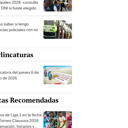
ipales 2026: consulta
 DNI si fuiste elegido
ro de mesa para este 4
ubre en el link oficial de
 saber si tengo
NPE
cias policiales con mi
lincaturas
ncatura del jueves 6 de
o de 2026
tas Recomendadas
os de Liga 1 en la fecha
 Torneo Clausura 2026:
amación, horarios y