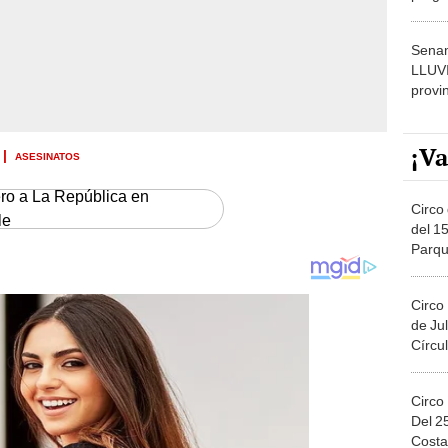
dónde
Senam
LLUV
provi
¡Va
ASESINATOS
ero a La República en
Circo 
le
del 15
Parqu
Migue
Circo
de Jul
Círcul
Circo
Del 2
Costa