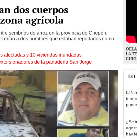
lan dos cuerpos
zona agrícola
tre sembríos de arroz en la provincia de Chepén.
necerían a dos hombres que estaban reportados como
OLLA
LA T
s afectadas y 10 viviendas inundadas
GUIO
 extorsionadores de la panadería San Jorge
LO
El Ni
tempe
ponen
produ
¿Se t
agost
hay fe