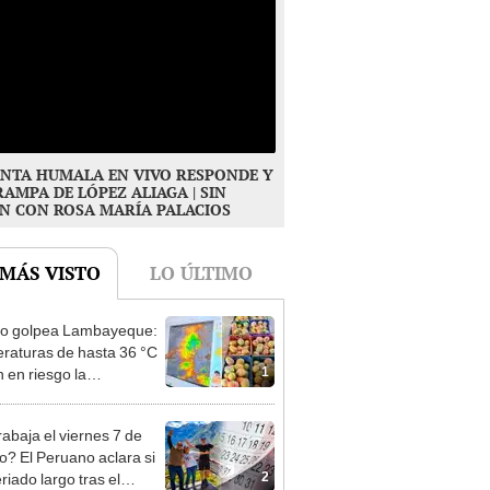
NTA HUMALA EN VIVO RESPONDE Y
RAMPA DE LÓPEZ ALIAGA | SIN
N CON ROSA MARÍA PALACIOS
 MÁS VISTO
LO ÚLTIMO
ño golpea Lambayeque:
raturas de hasta 36 °C
1
 en riesgo la
cción de mango y palta
rabaja el viernes 7 de
o? El Peruano aclara si
2
riado largo tras el