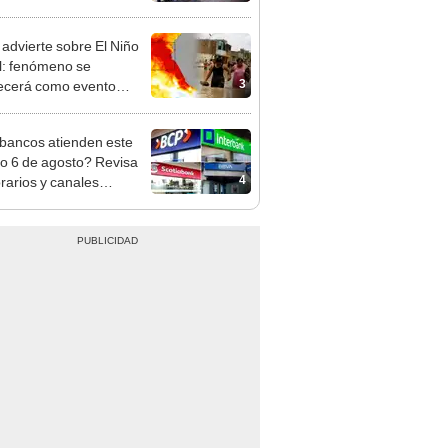
nso del 6 de agosto
dvierte sobre El Niño
l: fenómeno se
3
lecerá como evento
te" con temperaturas
d este 2026
bancos atienden este
do 6 de agosto? Revisa
4
orarios y canales
itados en BCP, Interbank,
y Banco de la Nación