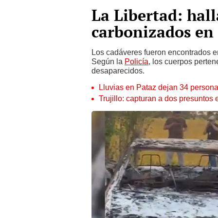
La Libertad: hal
carbonizados en 
Los cadáveres fueron encontrados en
Según la
Policía
, los cuerpos perte
desaparecidos.
Lluvias en Pataz dejan 34 persona
Trujillo: capturan a dos presuntos