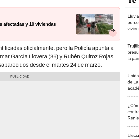
Te 
Lluvi
perso
s afectadas y 10 viviendas
vivie
Trujil
tificadas oficialmente, pero la Policía apunta a
presu
mar García Llovera (36) y Rubén Quiroz Rojas
la pa
saparecidos desde el martes 24 de marzo.
Unida
de La
acad
¿Cómo
contra
Reni
Elecc