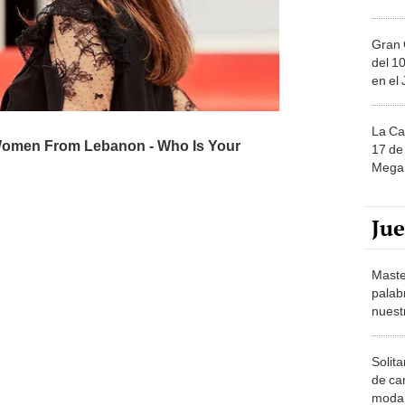
Gran 
del 10
en el
La Ca
17 de 
Mega 
Ju
Maste
palab
nuest
Solita
de ca
moda.