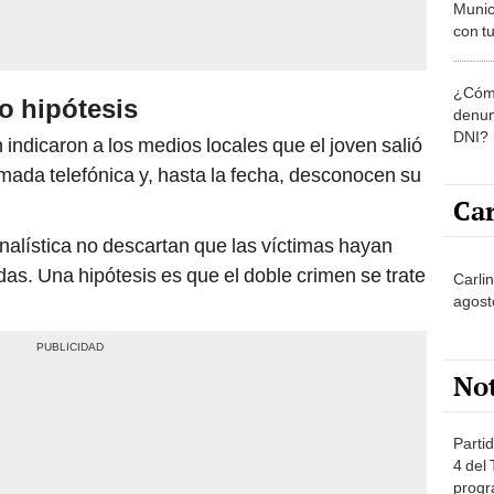
Munic
con tu
miemb
de oct
¿Cómo
la O
o hipótesis
denun
DNI?
 indicaron a los medios locales que el joven salió
lamada telefónica y, hasta la fecha, desconocen su
Car
nalística no descartan que las víctimas hayan
as. Una hipótesis es que el doble crimen se trate
Carli
agost
No
Partid
4 del
progr