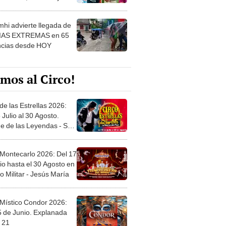
 ver
hi advierte llegada de
IAS EXTREMAS en 65
ncias desde HOY
mos al Circo!
de las Estrellas 2026:
 Julio al 30 Agosto.
e de las Leyendas - San
l
 Montecarlo 2026: Del 17
io hasta el 30 Agosto en
o Militar - Jesús María
 Místico Condor 2026:
5 de Junio. Explanada
 21