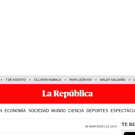
7 DE AGOSTO
OLLANTA HUMALA
PAPA LEÓN XIV
NALDY SALDAÑA
N
ECONOMÍA
SOCIEDAD
MUNDO
CIENCIA
DEPORTES
ESPECTÁCU
TE R
26 Mar 2026 | 12:16 h