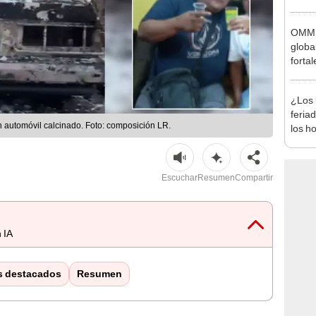
desca
OMM a
globa
forta
"fuer
récor
¿Los 
feria
n automóvil calcinado. Foto: composición LR.
los h
habil
BBVA 
Escuchar
Resumen
Compartir
 IA
s destacados
Resumen