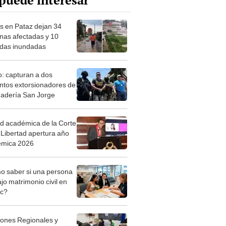
puede interesar
as en Pataz dejan 34
nas afectadas y 10
ndas inundadas
lo: capturan a dos
ntos extorsionadores de
nadería San Jorge
d académica de la Corte
 Libertad apertura año
émica 2026
 saber si una persona
jo matrimonio civil en
ec?
iones Regionales y