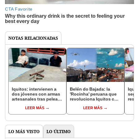
NOTAS RELACIONADAS
Iquitos: intervienen a
Belén do Bajada: la
Iquit
dos jóvenes con armas
'Rocinha' peruana que
segur
artesanales tras pelea
revoluciona Iquitos con
resul
entre barristas
grabaciones con drones
duran
LEER MÁS
LEER MÁS
motoc
LO MÁS VISTO
LO ÚLTIMO