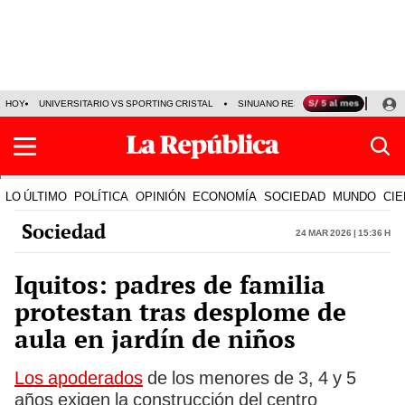
HOY
UNIVERSITARIO VS SPORTING CRISTAL
SINUANO RESULTADOS HOY
CA
LO ÚLTIMO
POLÍTICA
OPINIÓN
ECONOMÍA
SOCIEDAD
MUNDO
CIE
Sociedad
24 Mar 2026 | 15:36 h
Iquitos: padres de familia
protestan tras desplome de
aula en jardín de niños
Los apoderados
de los menores de 3, 4 y 5
años exigen la construcción del centro