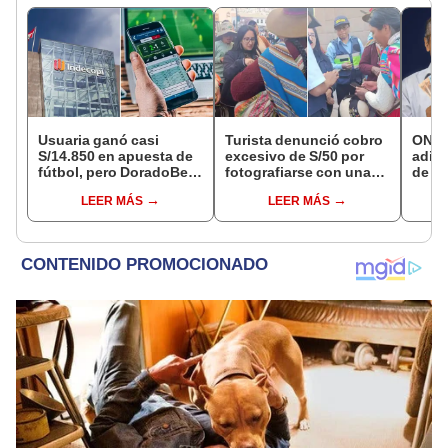
Usuaria ganó casi
Turista denunció cobro
ONP 
S/14.850 en apuesta de
excesivo de S/50 por
adici
fútbol, pero DoradoBet
fotografiarse con una
de ag
se negó a pagar:
alpaca en Cusco:
que 
LEER MÁS
LEER MÁS
Indecopi multó a la
serenazgo recuperó el
requi
empresa con más de S/
dinero
si so
19.000