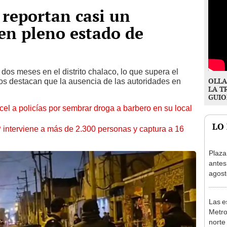
 reportan casi un
 en pleno estado de
dos meses en el distrito chalaco, lo que supera el
OLLA
os destacan que la ausencia de las autoridades en
LA T
GUIO
l a policías por sembrar droga a barbero en su local
LO
nterviene a más de 2.300 personas y captura a 16
Plaza
antes
agost
tiend
p.m.
Las e
Metro
norte