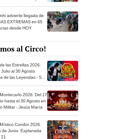
 ver
hi advierte llegada de
IAS EXTREMAS en 65
ncias desde HOY
mos al Circo!
de las Estrellas 2026:
 Julio al 30 Agosto.
e de las Leyendas - San
l
 Montecarlo 2026: Del 17
io hasta el 30 Agosto en
o Militar - Jesús María
 Místico Condor 2026:
5 de Junio. Explanada
 21