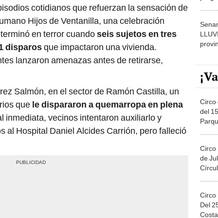
isodios cotidianos que refuerzan la sensación de
dónde
umano Hijos de Ventanilla, una celebración
Senam
 terminó en terror cuando
seis sujetos en tres
LLUV
provi
1 disparos
que impactaron una vivienda.
ntes lanzaron amenazas antes de retirarse,
¡Va
rez Salmón, en el sector de Ramón Castilla, un
Circo 
arios que
le dispararon a quemarropa en plena
del 15
al inmediata, vecinos intentaron auxiliarlo y
Parqu
s al Hospital Daniel Alcides Carrión, pero falleció
Migue
Circo
de Jul
Círcul
Circo
Del 2
Costa