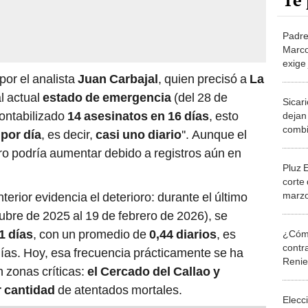
Te 
Padre
Marco
exige 
amigo
por el analista
Juan Carbajal
, quien precisó a
La
lo ab
al actual
estado de emergencia
(del 28 de
Sicar
contabilizado
14 asesinatos en 16 días
, esto
dejan
combi
 por día
, es decir,
casi uno diario
''. Aunque el
comer
ro podría aumentar debido a registros aún en
Pluz 
corte
marzo
erior evidencia el deterioro: durante el último
Lima y
bre de 2025 al 19 de febrero de 2026), se
zona 
1 días
, con un promedio de
0,44 diarios
, es
¿Cómo
contra
ías. Hoy, esa frecuencia prácticamente se ha
Reni
n zonas críticas:
el Cercado del Callao y
r cantidad
de atentados mortales.
Elecc