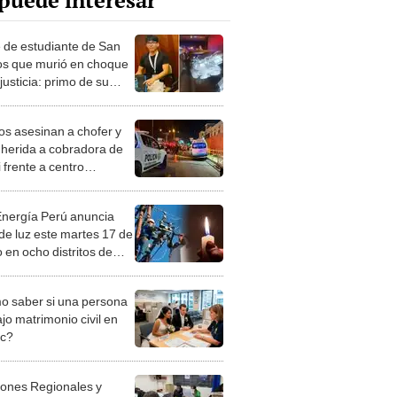
puede interesar
 de estudiante de San
s que murió en choque
justicia: primo de su
 conducía el vehículo y
andonó
ios asesinan a chofer y
 herida a cobradora de
 frente a centro
cial Minka, en el Callao
Energía Perú anuncia
 de luz este martes 17 de
 en ocho distritos de
 Callao: revisa si tu
será afectada
 saber si una persona
jo matrimonio civil en
ec?
iones Regionales y