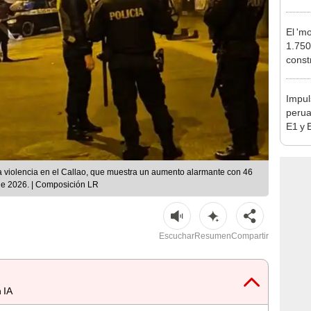
falta
esta
El 'm
1.750
const
Calla
estac
Impul
perua
E1 y 
pymes
benef
a violencia en el Callao, que muestra un aumento alarmante con 46
 de 2026. | Composición LR
Escuchar
Resumen
Compartir
 IA