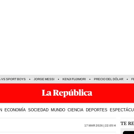
A VS SPORT BOYS
JORGE MESSI
KENJI FUJIMORI
PRECIO DEL DÓLAR
F
N
ECONOMÍA
SOCIEDAD
MUNDO
CIENCIA
DEPORTES
ESPECTÁCU
TE R
17 Mar 2026 | 22:05 h