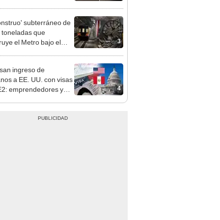
 de buses y una adenda
ncada
onstruo' subterráneo de
 toneladas que
3
ruye el Metro bajo el
o avanza a su última
ión
san ingreso de
nos a EE. UU. con visas
4
E2: emprendedores y
 serían los más
iciados