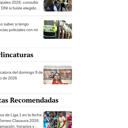
ipales 2026: consulta
 DNI si fuiste elegido
ro de mesa para este 4
ubre en el link oficial de
 saber si tengo
NPE
cias policiales con mi
lincaturas
ncatura del domingo 9 de
o de 2026
tas Recomendadas
os de Liga 1 en la fecha
 Torneo Clausura 2026:
amación, horarios y