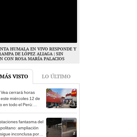
NTA HUMALA EN VIVO RESPONDE Y
RAMPA DE LÓPEZ ALIAGA | SIN
N CON ROSA MARÍA PALACIOS
 MÁS VISTO
LO ÚLTIMO
 Vea cerrará horas
 este miércoles 12 de
1
o en todo el Perú:
as atenderán hasta las 7
staciones fantasma del
politano: ampliación
2
 sigue inconclusa por