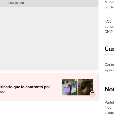
Munic
con tu
miemb
de oct
¿Cómo
la O
denun
DNI?
Car
Carli
agost
rinario que lo confrontó por
No
rco
Partid
4 del
progr