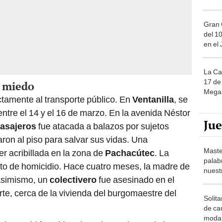
Gran 
del 10
en el
La Ca
17 de 
n miedo
Mega 
ctamente al transporte público. En
Ventanilla
, se
entre el 14 y el 16 de marzo. En la avenida Néstor
Ju
pasajeros
fue atacada a balazos por sujetos
on al piso para salvar sus vidas. Una
Maste
ser acribillada en la zona de
Pachacútec
. La
palab
ento de homicidio. Hace cuatro meses, la madre de
nuest
Asimismo, un
colectivero
fue asesinado en el
rte, cerca de la vivienda del burgomaestre del
Solita
de ca
moda.