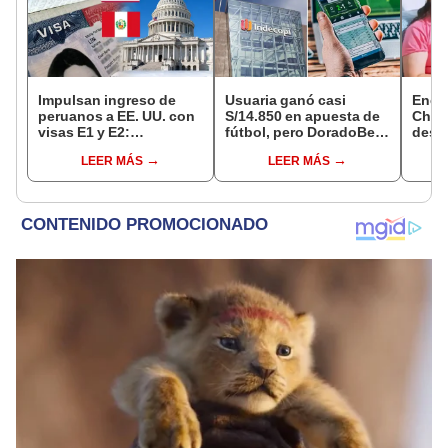
Impulsan ingreso de
Usuaria ganó casi
Encu
peruanos a EE. UU. con
S/14.850 en apuesta de
Chorr
visas E1 y E2:
fútbol, pero DoradoBet
desap
emprendedores y
se negó a pagar:
tras 
LEER MÁS
LEER MÁS
pymes serían los más
Indecopi multó a la
sujet
beneficiados
empresa con más de S/
Robl
19.000
impl