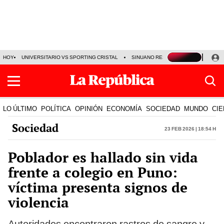
HOY
UNIVERSITARIO VS SPORTING CRISTAL
SINUANO RESULTADOS HOY
CA
LO ÚLTIMO
POLÍTICA
OPINIÓN
ECONOMÍA
SOCIEDAD
MUNDO
CIE
Sociedad
23 Feb 2026 | 18:54 h
Poblador es hallado sin vida
frente a colegio en Puno:
víctima presenta signos de
violencia