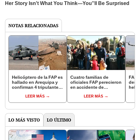
NOTAS RELACIONADAS
Helicóptero de la FAP es
Cuatro familias de
FAP 
hallado en Arequipa y
oficiales FAP perecieron
desa
confirman 4 tripulantes
en accidente de
helic
y 11 pasajeros muertos
helicóptero
tripu
LEER MÁS
LEER MÁS
pasaj
acti
el úl
regis
LO MÁS VISTO
LO ÚLTIMO