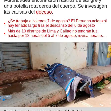
Autoridades encontraron rastros de sangre y
una botella rota cerca del cuerpo. Se investigan
las causas del
deceso
.
¿Se trabaja el viernes 7 de agosto? El Peruano aclara si
hay feriado largo tras el descanso del 6 de agosto
Más de 10 distritos de Lima y Callao no tendrán luz
hasta por 12 horas del 5 al 7 de agosto: revisa horarios y
zonas afectadas