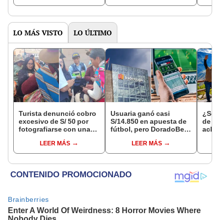
LO MÁS VISTO
LO ÚLTIMO
Turista denunció cobro
Usuaria ganó casi
¿Se t
excesivo de S/ 50 por
S/14.850 en apuesta de
de a
fotografiarse con una
fútbol, pero DoradoBet
aclar
alpaca en Cusco y
se negó a pagar:
largo
LEER MÁS
LEER MÁS
Serenazgo recuperó el
Indecopi multó a la
del 6
dinero
empresa con más de S/
19.000