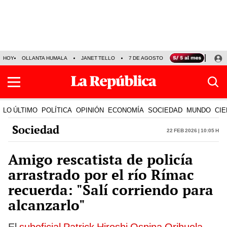
HOY
OLLANTA HUMALA
JANET TELLO
7 DE AGOSTO
TINKA RESULTADOS
LO ÚLTIMO
POLÍTICA
OPINIÓN
ECONOMÍA
SOCIEDAD
MUNDO
CIE
Sociedad
22 Feb 2026 | 10:05 h
Amigo rescatista de policía
arrastrado por el río Rímac
recuerda: "Salí corriendo para
alcanzarlo"