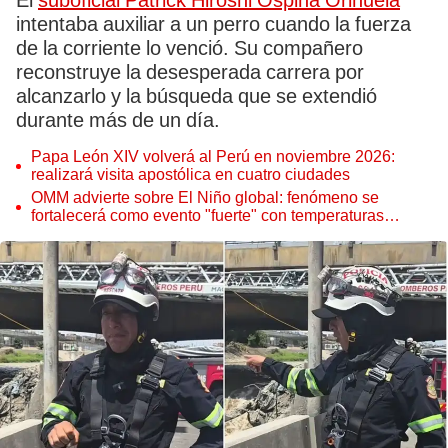
El
suboficial Patrick Hiroshi Ospina Orihuela
intentaba auxiliar a un perro cuando la fuerza
de la corriente lo venció. Su compañero
reconstruye la desesperada carrera por
alcanzarlo y la búsqueda que se extendió
durante más de un día.
Papa León XIV volverá al Perú en noviembre 2026:
realizará visita apostólica en cuatro ciudades
OMM advierte sobre El Niño global: fenómeno se
fortalecerá como evento "fuerte" con temperaturas
récord este 2026