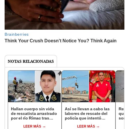
NOTAS RELACIONADAS
Hallan cuerpo sin vida
Así se llevan a cabo las
Resca
de rescatista arrastrado
labores de rescate del
que i
por el río Rímac tras
policía que intentó
son a
intentar salvar a perrito
salvar a un perrito en el
fuert
LEER MÁS
LEER MÁS
río Rímac
Ríma