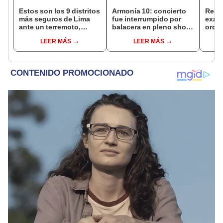
Estos son los 9 distritos
Armonía 10: concierto
Resu
más seguros de Lima
fue interrumpido por
exam
ante un terremoto,
balacera en pleno show
ordin
según indica el CISMID
en Manchay y desata el
link 
LEER MÁS
LEER MÁS
pánico
resul