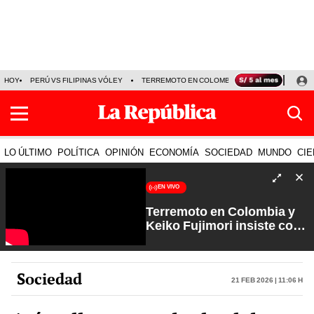
HOY
PERÚ VS FILIPINAS VÓLEY
TERREMOTO EN COLOMBIA EN VIVO
CÁMARA
LO ÚLTIMO
POLÍTICA
OPINIÓN
ECONOMÍA
SOCIEDAD
MUNDO
CIE
EN VIVO
Terremoto en Colombia y
Keiko Fujimori insiste con
los feriados | Que No Se Te
Olvide con Carlos Cornejo
Sociedad
21 Feb 2026 | 11:06 h