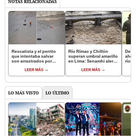
NOTAS RELACIONADAS
Rescatista y el perrito
Río Rímac y Chillón
Deli
que intentaba salvar
superan umbral amarillo
ahoga
son arrastrados por
en Lima: Senamhi alerta
río R
fuerte caudal de río
aumento de caudales
de la
LEER MÁS
LEER MÁS
Rímac
por lluvias
robar
Chac
LO MÁS VISTO
LO ÚLTIMO