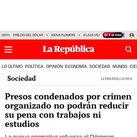
HOY
PRECIO DEL DÓLAR
KENJI FUJIMORI
PLAZA VEA
FERIADOS
KE
LO ÚLTIMO
POLÍTICA
OPINIÓN
ECONOMÍA
SOCIEDAD
MUNDO
CIE
Sociedad
12 Feb 2026 | 13:05 h
Presos condenados por crimen
organizado no podrán reducir
su pena con trabajos ni
estudios