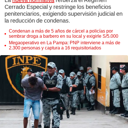
La
nueva normativa
refuerza el Régimen
Cerrado Especial y restringe los beneficios
penitenciarios, exigiendo supervisión judicial en
la reducción de condenas.
Condenan a más de 5 años de cárcel a policías por
sembrar droga a barbero en su local y exigirle S/5.000
Megaoperativo en La Pampa: PNP interviene a más de
2.300 personas y captura a 16 requisitoriados