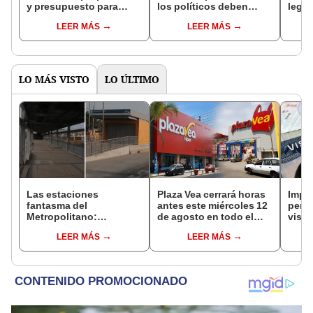
y presupuesto para
los políticos deben
legis
enfrentar violencia y la
coordinar con
elimi
LEER MÁS
LEER MÁS
trata
organizaciones
crim
criminales para hacer
campaña”
LO MÁS VISTO
LO ÚLTIMO
Las estaciones
Plaza Vea cerrará horas
Impu
fantasma del
antes este miércoles 12
perua
Metropolitano:
de agosto en todo el
visas
ampliación norte sigue
Perú: tiendas atenderán
empr
LEER MÁS
LEER MÁS
inconclusa por falta de
hasta las 7 p.m.
pyme
buses y una adenda
bene
estancada