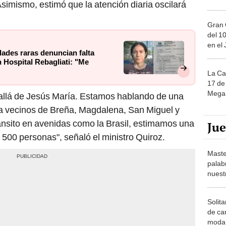
Asimismo, estimó que la atención diaria oscilará
Gran 
del 10
en el
ades raras denuncian falta
 Hospital Rebagliati: "Me
La Ca
17 de 
Mega 
 allá de Jesús María. Estamos hablando de una
a vecinos de Breña, Magdalena, San Miguel y
ránsito en avenidas como la Brasil, estimamos una
Ju
3 500 personas", señaló el ministro Quiroz.
Maste
palab
nuest
Solita
de ca
moda.