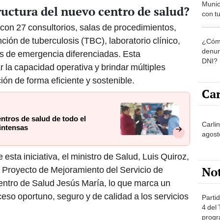
Munic
ructura del nuevo centro de salud?
con tu
miemb
 con 27 consultorios, salas de procedimientos,
de oct
ción de tuberculosis (TBC), laboratorio clínico,
¿Cómo
la O
denun
s de emergencia diferenciadas. Esta
DNI?
 la capacidad operativa y brindar múltiples
ión de forma eficiente y sostenible.
Car
entros de salud de todo el
Carlin
 intensas
agost
esta iniciativa, el ministro de Salud, Luis Quiroz,
No
l Proyecto de Mejoramiento del Servicio de
entro de Salud Jesús María, lo que marca un
eso oportuno, seguro y de calidad a los servicios
Partid
4 del
progr