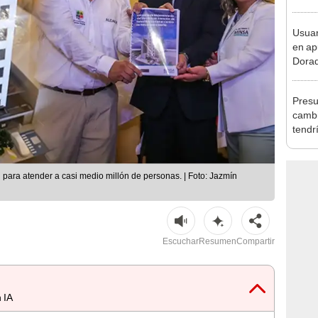
Lima
Usuar
en ap
Dorad
Indec
con m
Presu
cambi
tendr
de Ar
marc
 para atender a casi medio millón de personas. | Foto: Jazmín
Escuchar
Resumen
Compartir
 IA