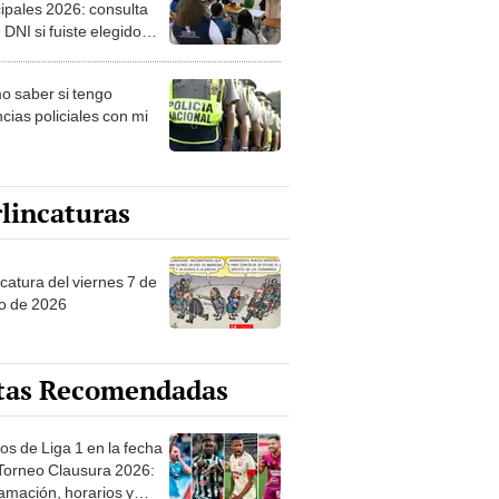
ipales 2026: consulta
 DNI si fuiste elegido
ro de mesa para este 4
ubre en el link oficial de
 saber si tengo
NPE
cias policiales con mi
lincaturas
catura del viernes 7 de
o de 2026
tas Recomendadas
os de Liga 1 en la fecha
 Torneo Clausura 2026:
amación, horarios y