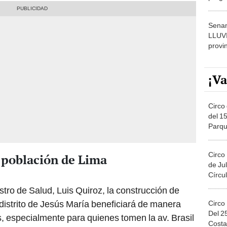
dónde
Senam
LLUV
provi
¡Va
Circo 
del 15
Parqu
Migue
Circo
 población de Lima
de Jul
Círcul
tro de Salud, Luis Quiroz, la construcción de
 distrito de Jesús María beneficiará de manera
Circo
Del 2
s, especialmente para quienes tomen la av. Brasil
Costa