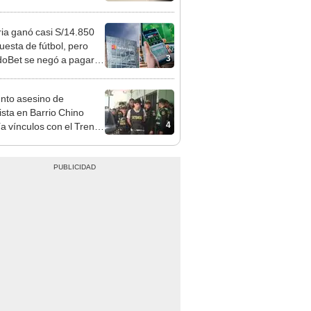
 Cercado
ia ganó casi S/14.850
uesta de fútbol, pero
3
oBet se negó a pagar:
opi multó a la empresa
ás de S/ 19.000
nto asesino de
sta en Barrio Chino
4
ía vínculos con el Tren
agua: PNP revela
aje