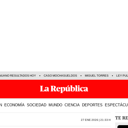
NUANO RESULTADOS HOY
CASO MOCHASUELDOS
MIGUEL TORRES
LEY PU
N
ECONOMÍA
SOCIEDAD
MUNDO
CIENCIA
DEPORTES
ESPECTÁCU
TE R
27 Ene 2026 | 21:33 h