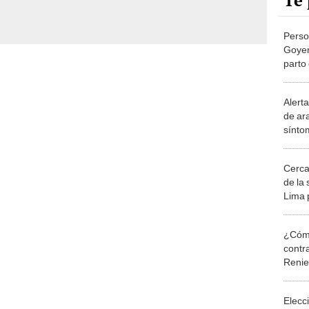
Te 
Perso
Goyen
parto
abrió 
Alert
de ar
sínto
causa
Cerca
de la
Lima 
presu
¿Cómo
contra
Reni
Elecc