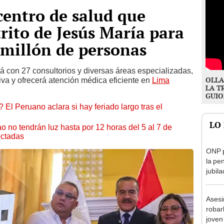
 centro de salud que
trito de Jesús María para
 millón de personas
á con 27 consultorios y diversas áreas especializadas,
OLLA
iva y ofrecerá atención médica eficiente en
Lima
LA T
GUIO
 El Peruano aclara si hay feriado largo tras el
LO
ao no tendrán luz hasta por 12 horas del 5 al 7 de
ectadas
ONP p
la pe
jubil
requi
benef
Asesi
robar
joven