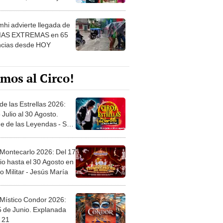
 ver
hi advierte llegada de
IAS EXTREMAS en 65
ncias desde HOY
mos al Circo!
de las Estrellas 2026:
 Julio al 30 Agosto.
e de las Leyendas - San
l
 Montecarlo 2026: Del 17
io hasta el 30 Agosto en
o Militar - Jesús María
 Místico Condor 2026:
5 de Junio. Explanada
 21