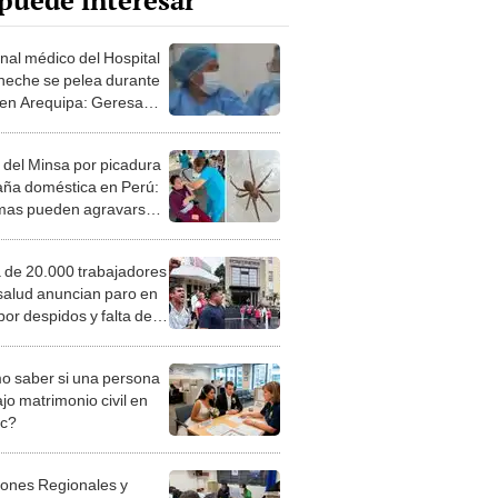
puede interesar
nal médico del Hospital
eche se pelea durante
 en Arequipa: Geresa
investigación
a del Minsa por picadura
aña doméstica en Perú:
mas pueden agravarse y
r la muerte
 de 20.000 trabajadores
 salud anuncian paro en
por despidos y falta de
puesto
 saber si una persona
jo matrimonio civil en
ec?
iones Regionales y