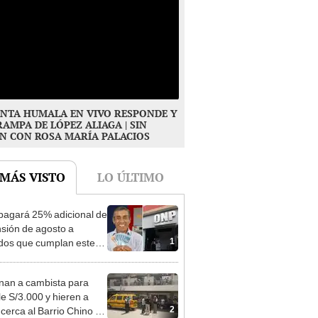
NTA HUMALA EN VIVO RESPONDE Y
RAMPA DE LÓPEZ ALIAGA | SIN
N CON ROSA MARÍA PALACIOS
 MÁS VISTO
LO ÚLTIMO
agará 25% adicional de
nsión de agosto a
1
ados que cumplan este
sito: ¿cómo saber si soy
iciario?
nan a cambista para
le S/3.000 y hieren a
2
 cerca al Barrio Chino en