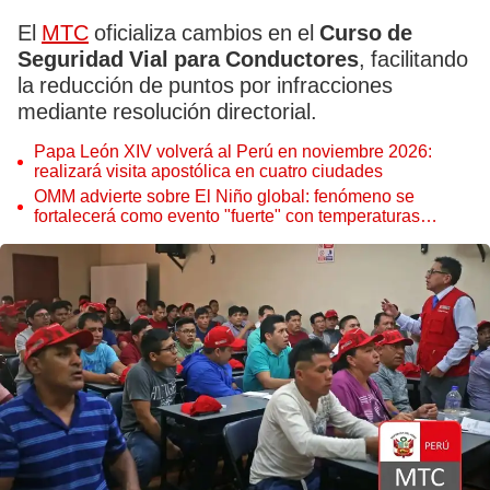
El
MTC
oficializa cambios en el
Curso de
Seguridad Vial para Conductores
, facilitando
la reducción de puntos por infracciones
mediante resolución directorial.
Papa León XIV volverá al Perú en noviembre 2026:
realizará visita apostólica en cuatro ciudades
OMM advierte sobre El Niño global: fenómeno se
fortalecerá como evento "fuerte" con temperaturas
récord este 2026