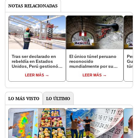
NOTAS RELACIONADAS
Tras ser declarado en
El único túnel peruano
Perú 
rebeldía en Estados
reconocido
Guin
Unidos, Perú gestionó
mundialmente por su
túnel
pago del laudo de
ingeniería geológica:
que a
LEER MÁS
LEER MÁS
US$91 millones por
atraviesa aguas de
geoté
Aeropuerto de
hasta 71.2° de
Chinchero
temperatura
LO MÁS VISTO
LO ÚLTIMO