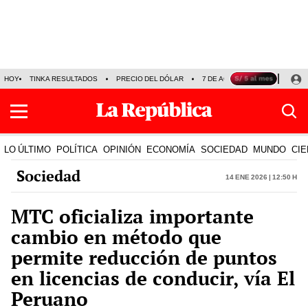
HOY
TINKA RESULTADOS
PRECIO DEL DÓLAR
7 DE AGOSTO
OLLANTA H
LO ÚLTIMO
POLÍTICA
OPINIÓN
ECONOMÍA
SOCIEDAD
MUNDO
CIE
Sociedad
14 Ene 2026 | 12:50 h
MTC oficializa importante
cambio en método que
permite reducción de puntos
en licencias de conducir, vía El
Peruano