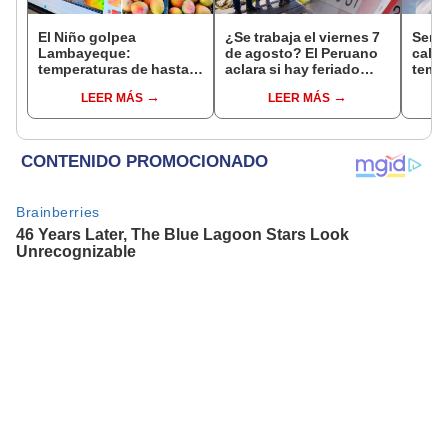
El Niño golpea
¿Se trabaja el viernes 7
Senam
Lambayeque:
de agosto? El Peruano
calor
temperaturas de hasta
aclara si hay feriado
tempe
36 °C ponen en riesgo la
largo tras el descanso
37°C 
LEER MÁS
LEER MÁS
producción de mango y
del 6 de agosto
regio
palta
avis