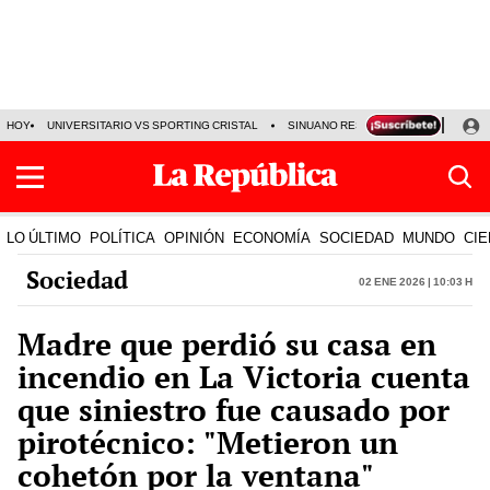
HOY
UNIVERSITARIO VS SPORTING CRISTAL
SINUANO RESULTADOS HOY
CA
LO ÚLTIMO
POLÍTICA
OPINIÓN
ECONOMÍA
SOCIEDAD
MUNDO
CIE
Sociedad
02 Ene 2026 | 10:03 h
Madre que perdió su casa en
incendio en La Victoria cuenta
que siniestro fue causado por
pirotécnico: "Metieron un
cohetón por la ventana"