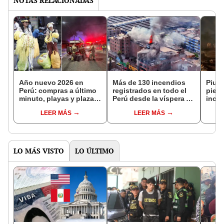
NOTAS RELACIONADAS
Año nuevo 2026 en
Más de 130 incendios
Piura
Perú: compras a último
registrados en todo el
pierd
minuto, playas y plazas
Perú desde la víspera de
ince
llenas, pero con un
Año Nuevo: 77
Nuev
LEER MÁS
LEER MÁS
saldo crítico de más de
ocurrieron en Lima este
130 incendios y trágicos
1 de enero
accidentes viales
LO MÁS VISTO
LO ÚLTIMO