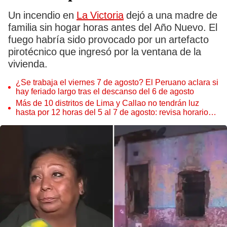
Un incendio en
La Victoria
dejó a una madre de
familia sin hogar horas antes del Año Nuevo. El
fuego habría sido provocado por un artefacto
pirotécnico que ingresó por la ventana de la
vivienda.
¿Se trabaja el viernes 7 de agosto? El Peruano aclara si
hay feriado largo tras el descanso del 6 de agosto
Más de 10 distritos de Lima y Callao no tendrán luz
hasta por 12 horas del 5 al 7 de agosto: revisa horarios y
zonas afectadas