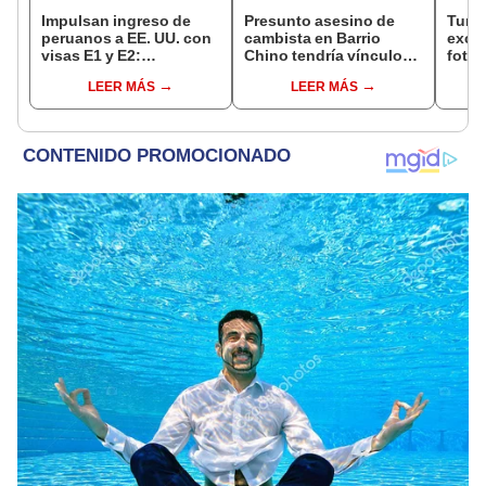
Impulsan ingreso de
Presunto asesino de
Turis
peruanos a EE. UU. con
cambista en Barrio
exces
visas E1 y E2:
Chino tendría vínculos
fotog
emprendedores y
con el Tren de Aragua:
alpa
LEER MÁS
LEER MÁS
pymes serían los más
PNP revela marcaje
seren
beneficiados
dine