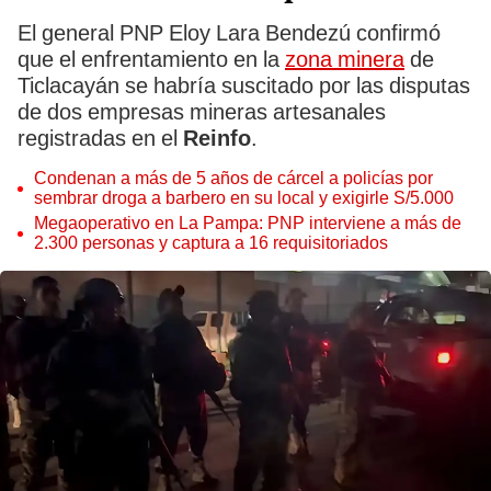
El general PNP Eloy Lara Bendezú confirmó
que el enfrentamiento en la
zona minera
de
Ticlacayán se habría suscitado por las disputas
de dos empresas mineras artesanales
registradas en el
Reinfo
.
Condenan a más de 5 años de cárcel a policías por
sembrar droga a barbero en su local y exigirle S/5.000
Megaoperativo en La Pampa: PNP interviene a más de
2.300 personas y captura a 16 requisitoriados