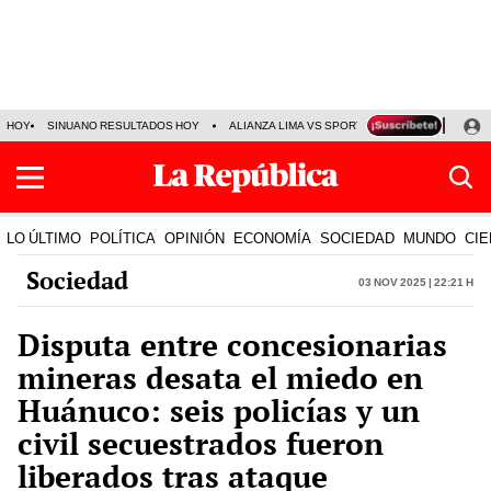
HOY
SINUANO RESULTADOS HOY
ALIANZA LIMA VS SPORT BOYS
JORGE MES
LO ÚLTIMO
POLÍTICA
OPINIÓN
ECONOMÍA
SOCIEDAD
MUNDO
CIE
Sociedad
03 Nov 2025 | 22:21 h
Disputa entre concesionarias
mineras desata el miedo en
Huánuco: seis policías y un
civil secuestrados fueron
liberados tras ataque