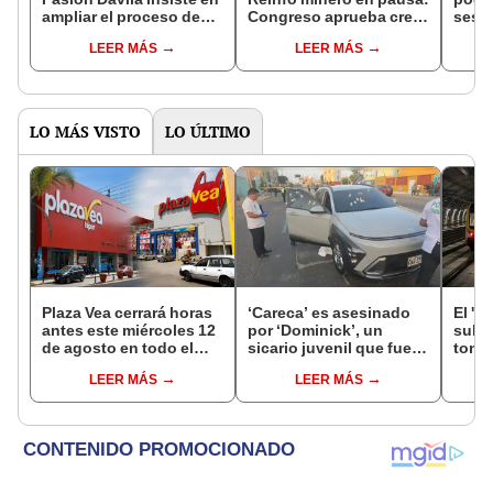
ampliar el proceso de
Congreso aprueba crear
sesió
formalización minera
mesa técnica para
de En
LEER MÁS
LEER MÁS
continuar el debate
Cong
LO MÁS VISTO
LO ÚLTIMO
Plaza Vea cerrará horas
‘Careca’ es asesinado
El 'm
antes este miércoles 12
por ‘Dominick’, un
subte
de agosto en todo el
sicario juvenil que fue
tone
Perú: tiendas atenderán
capturado tras el crimen
const
LEER MÁS
LEER MÁS
hasta las 7 p.m.
el Ca
últim