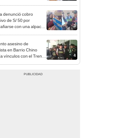
sito: ¿cómo saber si soy
iciario?
ta denunció cobro
ivo de S/ 50 por
3
rafiarse con una alpaca
sco y Serenazgo
eró el dinero
nto asesino de
sta en Barrio Chino
4
ía vínculos con el Tren
agua: PNP revela
aje