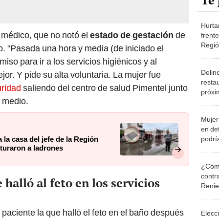
Te 
Hurta
l médico, que no notó el
estado de gestación
de
frente
Regió
to. "Pasada una hora y media (de iniciado el
seren
miso para ir a los servicios higiénicos y al
ladro
Delin
jor. Y pide su alta voluntaria. La mujer fue
resta
ridad
saliendo del centro de salud Pimentel junto
próxi
e medio.
Mujer
en de
podrí
la casa del jefe de la Región
turaron a ladrones
cárce
defen
¿Cómo
contra
 halló al feto en los servicios
Reni
paciente la que halló el feto en el baño después
Elecc