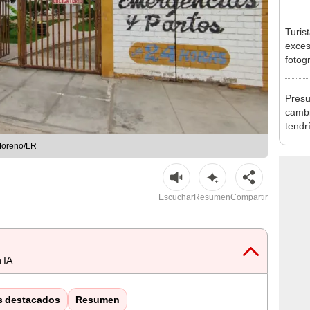
requi
benef
Turis
exces
fotog
en Cu
recup
Presu
cambi
tendr
de Ar
Moreno/LR
marc
Escuchar
Resumen
Compartir
 IA
s destacados
Resumen