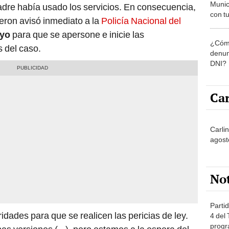
Munic
adre había usado los servicios. En consecuencia,
con tu
eron avisó inmediato a la
Policía Nacional del
miemb
ayo
para que se apersone e inicie las
de oct
¿Cómo
la O
 del caso.
denun
DNI?
Car
Carlin
agost
No
Partid
ridades para que se realicen las pericias de ley.
4 del
progr