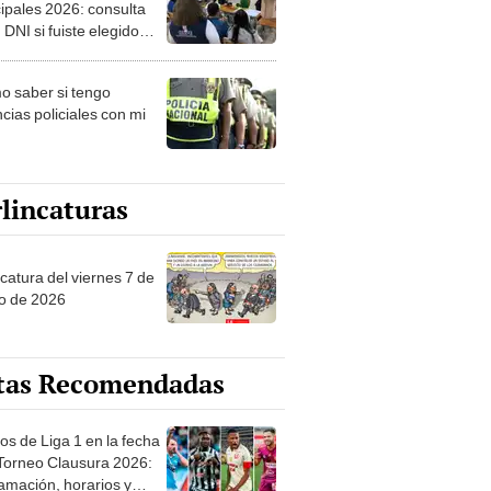
ipales 2026: consulta
 DNI si fuiste elegido
ro de mesa para este 4
ubre en el link oficial de
 saber si tengo
NPE
cias policiales con mi
lincaturas
catura del viernes 7 de
o de 2026
tas Recomendadas
os de Liga 1 en la fecha
 Torneo Clausura 2026:
amación, horarios y