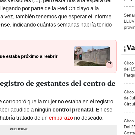
s versiones (...), pero estamos a la espera del
dónde
llegando por parte de la Red Chiclayo a la
Senam
la vez, también tenemos que esperar el informe
LLUV
ense
, indicando cuántas semanas habría tenido
provi
¡Va
ue estaba próximo a reabrir
Circo 
del 15
Parqu
egistro de gestantes del centro de
Migue
Circo
de Jul
e corroboró que la mujer no estaba en el registro
Círcul
haber acudido a ningún
control prenatal
. En ese
 habría tratado de un
embarazo
no deseado.
Circo
Del 2
Costa