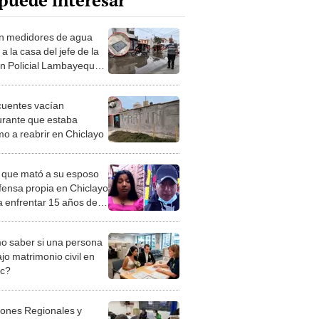
puede interesar
n medidores de agua
 a la casa del jefe de la
n Policial Lambayeque:
os capturaron a
nes
cuentes vacían
urante que estaba
mo a reabrir en Chiclayo
 que mató a su esposo
fensa propia en Chiclayo
a enfrentar 15 años de
l: "No sabía que
derme era un delito"
 saber si una persona
jo matrimonio civil en
ec?
iones Regionales y