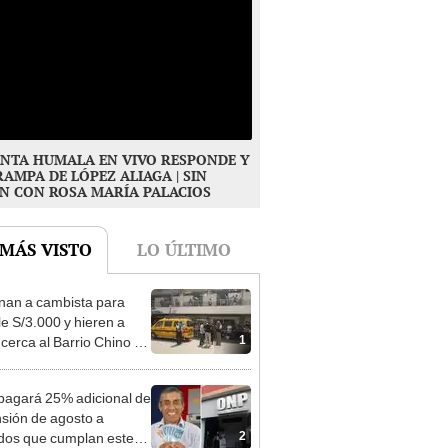
NTA HUMALA EN VIVO RESPONDE Y
RAMPA DE LÓPEZ ALIAGA | SIN
N CON ROSA MARÍA PALACIOS
 MÁS VISTO
LO ÚLTIMO
nan a cambista para
le S/3.000 y hieren a
1
 cerca al Barrio Chino en
 Cercado
agará 25% adicional de
nsión de agosto a
2
ados que cumplan este