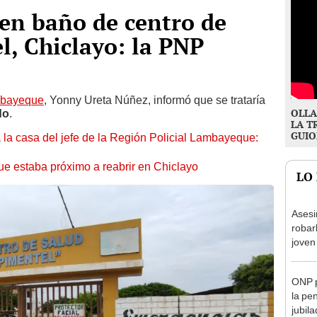
en baño de centro de
l, Chiclayo: la PNP
bayeque
, Yonny Ureta Núñez, informó que se trataría
OLLA
do
.
LA T
GUIO
 la casa del jefe de la Región Policial Lambayeque:
ue estaba próximo a reabrir en Chiclayo
LO
Asesi
robar
joven
Lima
ONP p
la pe
jubil