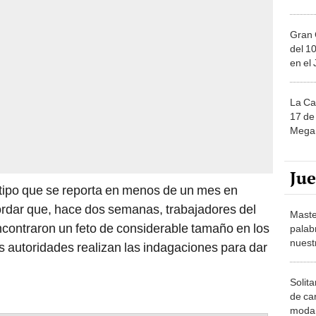
Gran 
del 10
en el
La Ca
17 de 
Mega 
Ju
 tipo que se reporta en menos de un mes en
rdar que, hace dos semanas, trabajadores del
Maste
contraron un feto de considerable tamaño en los
palab
nuest
s autoridades realizan las indagaciones para dar
Solita
de ca
moda.