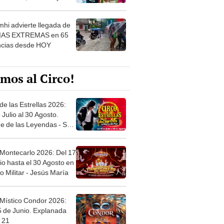
 ver
hi advierte llegada de
IAS EXTREMAS en 65
ncias desde HOY
mos al Circo!
de las Estrellas 2026:
 Julio al 30 Agosto.
e de las Leyendas - San
l
 Montecarlo 2026: Del 17
io hasta el 30 Agosto en
o Militar - Jesús María
 Místico Condor 2026:
5 de Junio. Explanada
 21