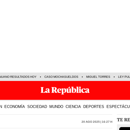
NUANO RESULTADOS HOY
CASO MOCHASUELDOS
MIGUEL TORRES
LEY PU
N
ECONOMÍA
SOCIEDAD
MUNDO
CIENCIA
DEPORTES
ESPECTÁCU
TE R
20 Ago 2025 | 16:27 h