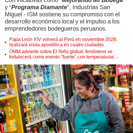
Con iniciativas como “
Mejorando Mi Bodega
”
y “
Programa Diamante
”, Industrias San
Miguel - ISM sostiene su compromiso con el
desarrollo económico local y el impulso a los
emprendedores bodegueros peruanos.
Papa León XIV volverá al Perú en noviembre 2026:
realizará visita apostólica en cuatro ciudades
OMM advierte sobre El Niño global: fenómeno se
fortalecerá como evento "fuerte" con temperaturas
récord este 2026