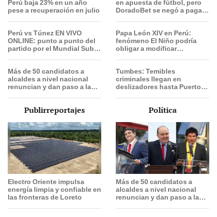
Perú baja 23% en un año
en apuesta de fútbol, pero
pese a recuperación en julio
DoradoBet se negó a pagar:
Indecopi multó a la empresa
con más de S/ 19.000
Perú vs Túnez EN VIVO
Papa León XIV en Perú:
ONLINE: punto a punto del
fenómeno El Niño podría
partido por el Mundial Sub-
obligar a modificar
17 de Vóley 2026
actividades si surge una
emergencia
Más de 50 candidatos a
Tumbes: Temibles
alcaldes a nivel nacional
criminales llegan en
renuncian y dan paso a la
deslizadores hasta Puerto
reelección encubierta
Pizarro
Publirreportajes
Política
Electro Oriente impulsa
Más de 50 candidatos a
energía limpia y confiable en
alcaldes a nivel nacional
las fronteras de Loreto
renuncian y dan paso a la
reelección encubierta