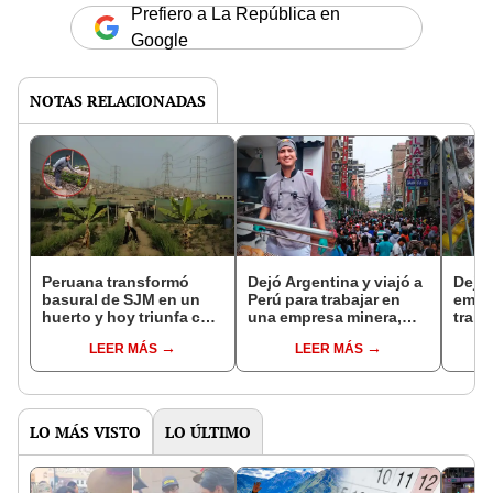
Prefiero a La República en
Google
NOTAS RELACIONADAS
Peruana transformó
Dejó Argentina y viajó a
Dejó 
basural de SJM en un
Perú para trabajar en
empr
huerto y hoy triunfa con
una empresa minera,
traba
emprendimiento de
pero hoy triunfa con
penal
LEER MÁS
LEER MÁS
plantas medicinales:
restaurante en Gamarra:
"Rec
"Nadie apostaba por
"Me conquistaron"
pren
esto"
LO MÁS VISTO
LO ÚLTIMO