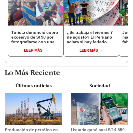
Turista denunció cobro
¿Se trabaja el viernes 7
Jocke
excesivo de S/ 50 por
de agosto? El Peruano
manti
fotografiarse con una
aclara si hay feriado
falta
alpaca en Cusco y
largo tras el descanso
¿desd
LEER MÁS
LEER MÁS
Serenazgo recuperó el
del 6 de agosto
el ce
dinero
Lo Más Reciente
Últimas noticias
Sociedad
Producción de petróleo en
Usuaria ganó casi S/14.850