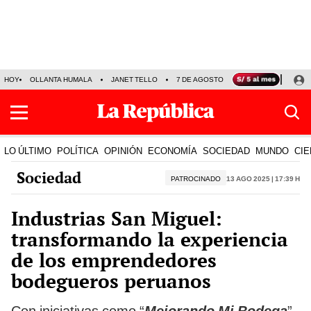
HOY
OLLANTA HUMALA
JANET TELLO
7 DE AGOSTO
TINKA RESULTADOS
LO ÚLTIMO
POLÍTICA
OPINIÓN
ECONOMÍA
SOCIEDAD
MUNDO
CIE
Sociedad
PATROCINADO
13 Ago 2025 | 17:39 h
Industrias San Miguel:
transformando la experiencia
de los emprendedores
bodegueros peruanos