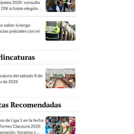
ipales 2026: consulta
 DNI si fuiste elegido
ro de mesa para este 4
ubre en el link oficial de
 saber si tengo
NPE
cias policiales con mi
lincaturas
ncatura del sábado 8 de
o de 2026
tas Recomendadas
os de Liga 1 en la fecha
 Torneo Clausura 2026:
amación, horarios y