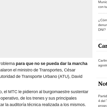
Munic
con tu
miemb
de oct
¿Cómo
la O
denun
DNI?
Car
Carli
problema
para que no se pueda dar la marcha
agost
ñalaron el ministro de Transportes, César
Autoridad de Transporte Urbano (ATU), David
No
, el MTC le pidieron al burgomaestre sustentar
Partid
y operativo, de los trenes y sus principales
4 del
r la auditoría técnica realizada a los mismos.
progr