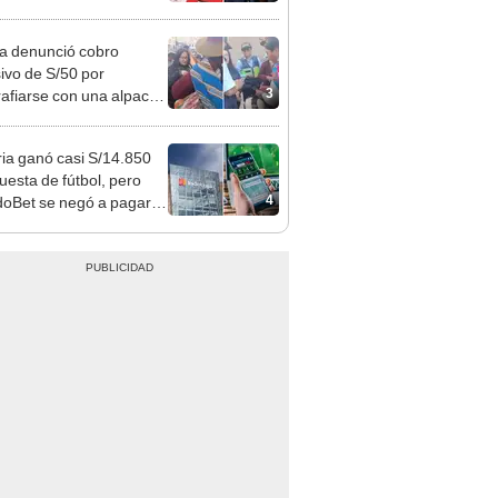
es: “Lunes es mejor día”
ta denunció cobro
ivo de S/50 por
3
rafiarse con una alpaca
sco: serenazgo
eró el dinero
ia ganó casi S/14.850
uesta de fútbol, pero
4
oBet se negó a pagar:
opi multó a la empresa
ás de S/ 19.000