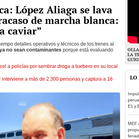
a: López Aliaga se lava
racaso de marcha blanca:
a caviar”
empo detalles operativos y técnicos de los trenes al
OLLA
s ya no sean contaminantes
porque está evaluando
LA T
GUIO
l a policías por sembrar droga a barbero en su local
LO
nterviene a más de 2.300 personas y captura a 16
Impul
perua
E1 y 
pymes
benef
MEF 
propu
feriad