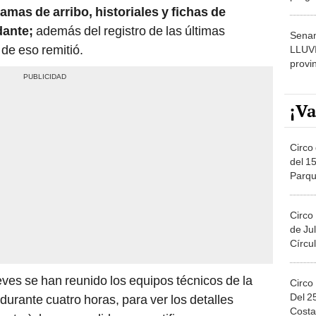
dónde
amas de arribo, historiales y fichas de
dante;
además del registro de las últimas
Senam
de eso remitió.
LLUV
provi
¡Va
Circo 
del 15
Parqu
Migue
Circo
de Jul
Círcul
eves se han reunido los equipos técnicos de la
Circo
Del 2
durante cuatro horas, para ver los detalles
Costa