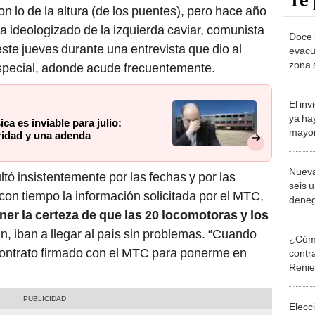
Te 
n lo de la altura (de los puentes), pero hace año
 ideologizado de la izquierda caviar, comunista
Doce 
este jueves durante una entrevista que dio al
evacu
zona 
pecial, adonde acude frecuentemente.
Cancil
El in
ya ha
a es inviable para julio:
mayor
ridad y una adenda
neum
Nueva
tó insistentemente por las fechas y por las
seis 
con tiempo la información solicitada por el MTC,
deneg
ner la certeza de que las 20 locomotoras y los
contr
n, iban a llegar al país sin problemas. “Cuando
¿Cómo
contrato firmado con el MTC para ponerme en
contra
Reni
Elecc