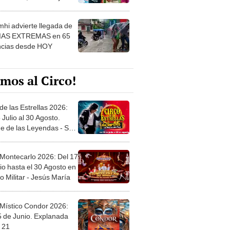
 ver
hi advierte llegada de
IAS EXTREMAS en 65
ncias desde HOY
mos al Circo!
de las Estrellas 2026:
 Julio al 30 Agosto.
e de las Leyendas - San
l
 Montecarlo 2026: Del 17
io hasta el 30 Agosto en
o Militar - Jesús María
 Místico Condor 2026:
5 de Junio. Explanada
 21