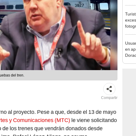
viern
Turis
exces
fotog
en Cu
recup
Usuar
en ap
Dorad
Indec
con m
uebas del tren.
Compartir
rno al proyecto. Pese a que, desde el 13 de mayo
ortes y Comunicaciones (MTC)
le viene solicitando
do de los trenes que vendrán donados desde