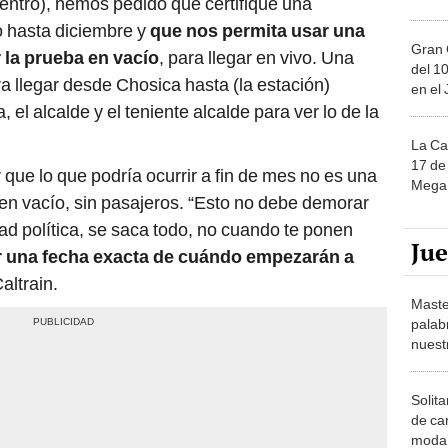
uentro), hemos pedido que certifique una
 hasta diciembre y
que nos permita usar una
Gran 
 la prueba en vacío
, para llegar en vivo. Una
del 10
ara llegar desde Chosica hasta (la estación)
en el
el alcalde y el teniente alcalde para ver lo de la
La Ca
17 de 
que lo que podría ocurrir a fin de mes no es una
Mega 
en vacío, sin pasajeros. “Esto no debe demorar
d política, se saca todo, no cuando te ponen
Ju
ar una fecha exacta de cuándo empezarán a
ltrain.
Maste
palab
nuest
Solita
de ca
moda.