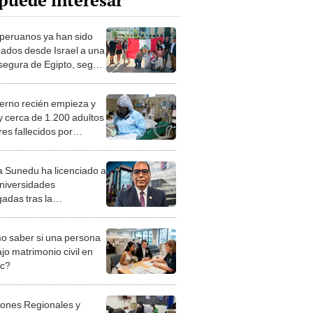
puede interesar
peruanos ya han sido
ados desde Israel a una
segura de Egipto, según
lería
vierno recién empieza y
y cerca de 1.200 adultos
es fallecidos por
onía
 Sunedu ha licenciado a
universidades
adas tras la
arreforma del Congreso
 saber si una persona
jo matrimonio civil en
ec?
iones Regionales y