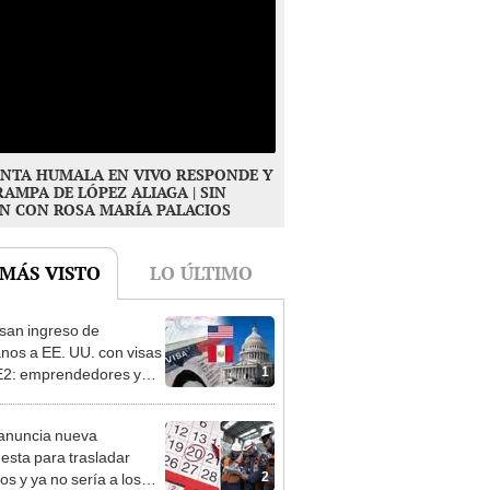
NTA HUMALA EN VIVO RESPONDE Y
RAMPA DE LÓPEZ ALIAGA | SIN
N CON ROSA MARÍA PALACIOS
 MÁS VISTO
LO ÚLTIMO
san ingreso de
nos a EE. UU. con visas
1
E2: emprendedores y
 serían los más
iciados
anuncia nueva
esta para trasladar
2
os y ya no sería a los