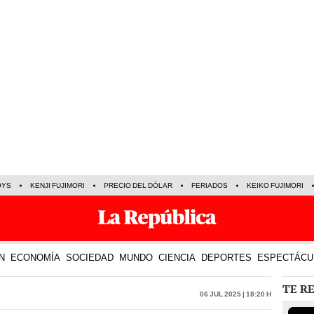
OYS
KENJI FUJIMORI
PRECIO DEL DÓLAR
FERIADOS
KEIKO FUJIMORI
N
ECONOMÍA
SOCIEDAD
MUNDO
CIENCIA
DEPORTES
ESPECTÁCU
TE R
06 Jul 2025 | 18:20 h