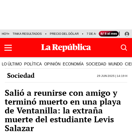
HOY
TINKA RESULTADOS
PRECIO DEL DÓLAR
7 DE AGOSTO
OLLANTA H
LO ÚLTIMO
POLÍTICA
OPINIÓN
ECONOMÍA
SOCIEDAD
MUNDO
CIE
Sociedad
29 Jun 2025 | 14:19 h
Salió a reunirse con amigo y
terminó muerto en una playa
de Ventanilla: la extraña
muerte del estudiante Levis
Salazar