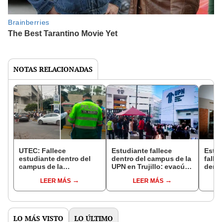
NOTAS RELACIONADAS
UTEC: Fallece
Estudiante fallece
Estud
estudiante dentro del
dentro del campus de la
falle
campus de la
UPN en Trujillo: evacúan
dent
Universidad de
a todos los alumnos de
unive
LEER MÁS
LEER MÁS
Ingeniería y Tecnología
la sede
cierr
de Barranco
LO MÁS VISTO
LO ÚLTIMO