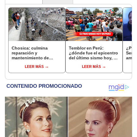
Chosica: culmina
Temblor en Perú:
¿Prim
reparación y
¿dónde fue el epicentro
Senam
mantenimiento de
del último sismo hoy, 3
amari
mallas de contención
de febrero, según IGP?
tempe
LEER MÁS
LEER MÁS
15 re