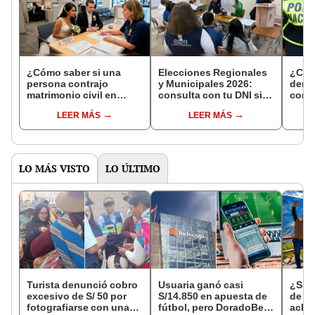
¿Cómo saber si una
Elecciones Regionales
¿Cóm
persona contrajo
y Municipales 2026:
denun
matrimonio civil en
consulta con tu DNI si
con 
Reniec?
fuiste elegido miembro
LEER MÁS
LEER MÁS
de mesa para este 4 de
octubre en el link oficial
de la ONPE
LO MÁS VISTO
LO ÚLTIMO
Turista denunció cobro
Usuaria ganó casi
¿Se t
excesivo de S/ 50 por
S/14.850 en apuesta de
de a
fotografiarse con una
fútbol, pero DoradoBet
aclar