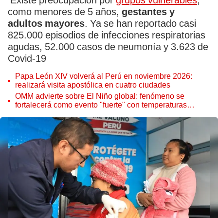
Existe preocupación por
grupos vulnerables
,
como menores de 5 años,
gestantes y
adultos mayores
. Ya se han reportado casi
825.000 episodios de infecciones respiratorias
agudas, 52.000 casos de neumonía y 3.623 de
Covid-19
Papa León XIV volverá al Perú en noviembre 2026:
realizará visita apostólica en cuatro ciudades
OMM advierte sobre El Niño global: fenómeno se
fortalecerá como evento "fuerte" con temperaturas
récord este 2026