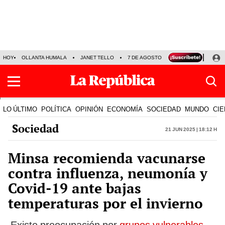
HOY
OLLANTA HUMALA
JANET TELLO
7 DE AGOSTO
TINKA RESULTADOS
LO ÚLTIMO
POLÍTICA
OPINIÓN
ECONOMÍA
SOCIEDAD
MUNDO
CIE
Sociedad
21 Jun 2025 | 18:12 h
Minsa recomienda vacunarse
contra influenza, neumonía y
Covid-19 ante bajas
temperaturas por el invierno