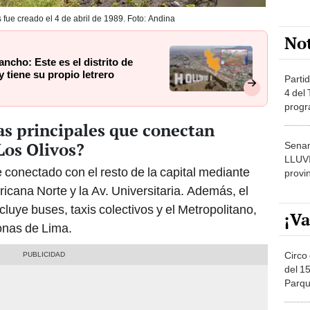
os fue creado el 4 de abril de 1989. Foto: Andina
No
ncho: Este es el distrito de
 tiene su propio letrero
Partid
4 del
progr
dónde
as principales que conectan
Los Olivos?
Senam
LLUV
 conectado con el resto de la capital mediante
provi
icana Norte y la Av. Universitaria. Además, el
cluye buses, taxis colectivos y el Metropolitano,
¡Va
zonas de Lima.
Circo 
del 15
Parqu
Migue