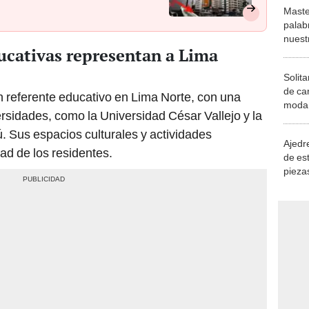
Maste
palab
nuest
ucativas representan a Lima
Solita
de ca
n referente educativo en Lima Norte, con una
moda.
versidades, como la Universidad César Vallejo y la
demue
. Sus espacios culturales y actividades
Ajedre
dad de los residentes.
de es
piezas
consi