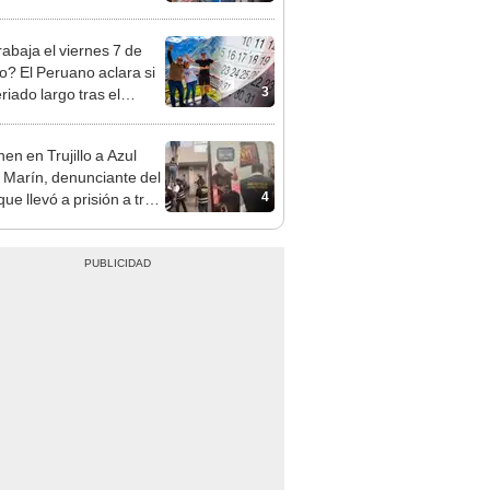
sco y Serenazgo
eró el dinero
rabaja el viernes 7 de
o? El Peruano aclara si
3
riado largo tras el
nso del 6 de agosto
en en Trujillo a Azul
 Marín, denunciante del
4
ue llevó a prisión a tres
as