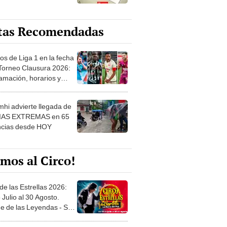
tas Recomendadas
os de Liga 1 en la fecha
 Torneo Clausura 2026:
amación, horarios y
 ver
hi advierte llegada de
IAS EXTREMAS en 65
ncias desde HOY
mos al Circo!
de las Estrellas 2026:
 Julio al 30 Agosto.
e de las Leyendas - San
l