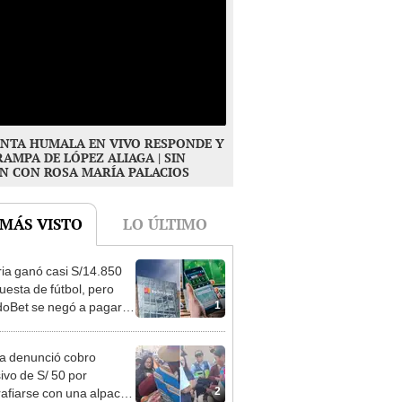
NTA HUMALA EN VIVO RESPONDE Y
RAMPA DE LÓPEZ ALIAGA | SIN
N CON ROSA MARÍA PALACIOS
 MÁS VISTO
LO ÚLTIMO
ia ganó casi S/14.850
uesta de fútbol, pero
1
oBet se negó a pagar:
opi multó a la empresa
ás de S/ 19.000
ta denunció cobro
ivo de S/ 50 por
2
rafiarse con una alpaca