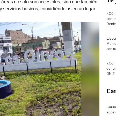
Te 
 áreas no solo son accesibles, sino que también
 servicios básicos, convirtiéndolas en un lugar
¿Cómo
contra
Reni
Elecc
Munic
con tu
miemb
de oct
¿Cómo
la O
denun
DNI?
Car
Carli
agost