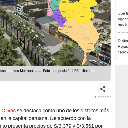
en Cu
recup
¿Se t
agost
hay fe
desca
Detien
Rojas
caso q
policí
as de Lima Metropolitana. Foto: composición LR/Instituto de
Compartir
 Olivos
se destaca como uno de los distritos más
 en la capital peruana. De acuerdo con la
strito presenta precios de S/3.379 y S/3.561 por