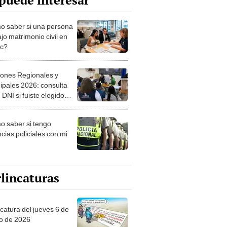
puede interesar
 saber si una persona
jo matrimonio civil en
ec?
iones Regionales y
ipales 2026: consulta
 DNI si fuiste elegido
ro de mesa para este 4
ubre en el link oficial de
 saber si tengo
NPE
cias policiales con mi
lincaturas
ncatura del jueves 6 de
o de 2026