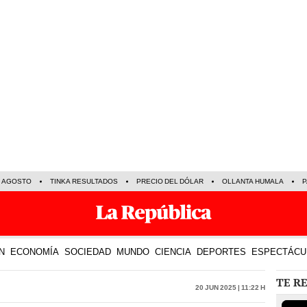
E AGOSTO
TINKA RESULTADOS
PRECIO DEL DÓLAR
OLLANTA HUMALA
P
N
ECONOMÍA
SOCIEDAD
MUNDO
CIENCIA
DEPORTES
ESPECTÁCU
TE R
20 Jun 2025 | 11:22 h