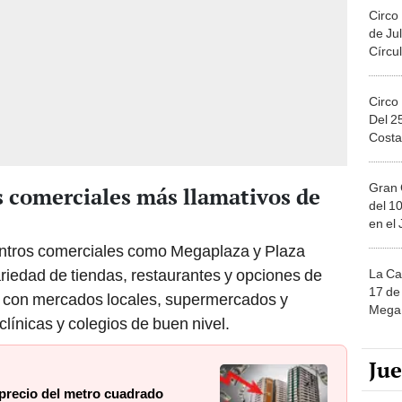
Circo
de Jul
Círcul
Circo
Del 2
Costa
Gran 
s comerciales más llamativos de
del 10
en el
centros comerciales como Megaplaza y Plaza
riedad de tiendas, restaurantes y opciones de
La Ca
17 de 
a con mercados locales, supermercados y
Mega 
línicas y colegios de buen nivel.
Ju
 precio del metro cuadrado