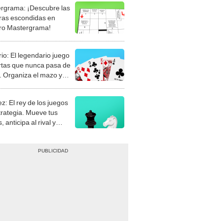
rgrama: ¡Descubre las
ras escondidas en
ro Mastergrama!
rio: El legendario juego
rtas que nunca pasa de
 Organiza el mazo y
stra tu habilidad.
z: El rey de los juegos
trategia. Mueve tus
, anticipa al rival y
gue el jaque mate.