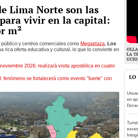
de Lima Norte son las
ara vivir en la capital:
or m²
e público y centros comerciales como
Megaplaza
,
Los
OLLA
rica oferta educativa y cultural, lo que lo convierte en
LA T
GUIO
oviembre 2026: realizará visita apostólica en cuatro
LO
: fenómeno se fortalecerá como evento "fuerte" con
Usuar
en ap
Dorad
Indec
con m
Turis
exces
fotog