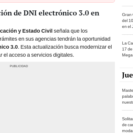
ión de DNI electrónico 3.0 en
Gran 
del 10
en el
icación y Estado Civil
señala que los
trámites en sus agencias tendrán la oportunidad
La Ca
nico 3.0
. Esta actualización busca modernizar el
17 de 
ar el acceso a servicios digitales.
Mega 
Ju
Maste
palab
nuest
Solita
de ca
moda.