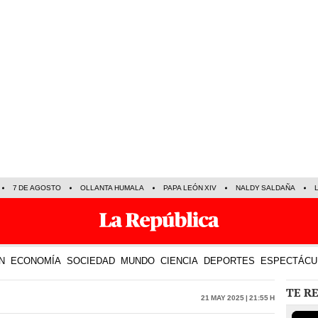
7 DE AGOSTO
OLLANTA HUMALA
PAPA LEÓN XIV
NALDY SALDAÑA
N
ECONOMÍA
SOCIEDAD
MUNDO
CIENCIA
DEPORTES
ESPECTÁCU
TE R
21 May 2025 | 21:55 h