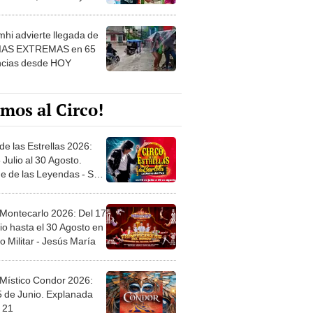
 ver
hi advierte llegada de
IAS EXTREMAS en 65
ncias desde HOY
mos al Circo!
de las Estrellas 2026:
 Julio al 30 Agosto.
e de las Leyendas - San
l
 Montecarlo 2026: Del 17
io hasta el 30 Agosto en
o Militar - Jesús María
 Místico Condor 2026:
5 de Junio. Explanada
 21