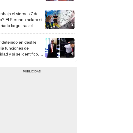
mo en Surco: cámaras
n el hecho
rabaja el viernes 7 de
o? El Peruano aclara si
3
riado largo tras el
nso del 6 de agosto
r detenido en desfile
ía funciones de
4
dad y sí se identificó,
 el Ejército