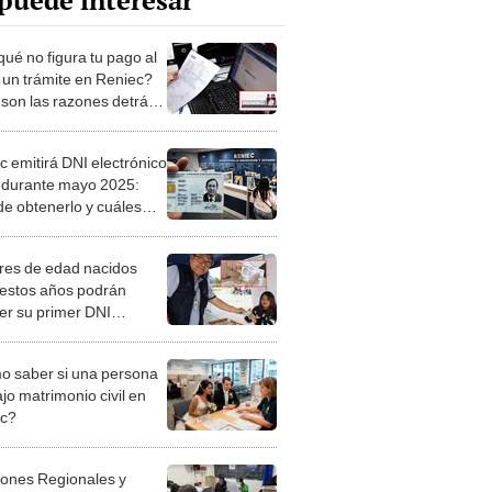
puede interesar
qué no figura tu pago al
 un trámite en Reniec?
 son las razones detrás
te error y cómo
irlo
c emitirá DNI electrónico
s durante mayo 2025:
e obtenerlo y cuáles
s requisitos?
es de edad nacidos
 estos años podrán
er su primer DNI
ónico gratis en Perú:
 los requisitos para el
 saber si una persona
te
jo matrimonio civil en
ec?
iones Regionales y