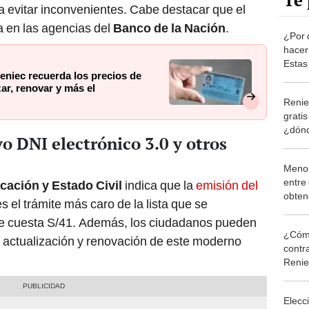
Te 
 evitar inconvenientes. Cabe destacar que el
a en las agencias del
Banco de la Nación
.
¿Por 
hacer
Estas
eniec recuerda los precios de
de es
zar, renovar y más el
correg
Renie
grati
¿dónd
o DNI electrónico 3.0 y otros
son lo
Menor
entre
icación y Estado Civil
indica que la
emisión del
obten
es el trámite más caro de la lista que se
electr
ue cuesta S/41. Además, los ciudadanos pueden
conoce
¿Cómo
trámi
ón, actualización y renovación de este moderno
contra
Reni
Elecc