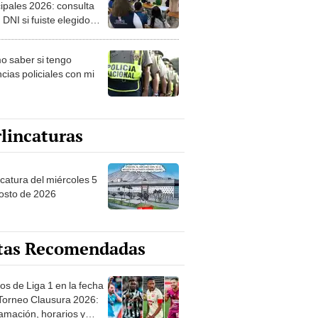
ipales 2026: consulta
 DNI si fuiste elegido
ro de mesa para este 4
ubre en el link oficial de
 saber si tengo
NPE
cias policiales con mi
lincaturas
ncatura del miércoles 5
osto de 2026
tas Recomendadas
os de Liga 1 en la fecha
 Torneo Clausura 2026:
amación, horarios y