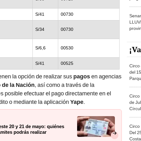
dónde
S/41
00730
Senam
LLUV
provi
S/34
00730
¡Va
S/6,6
00530
S/41
00525
Circo 
del 15
enen la opción de realizar sus
pagos
en agencias
Parqu
 de la Nación
, así como a través de la
Migue
s posible efectuar el pago directamente en el
Circo
édito o mediante la aplicación
Yape
.
de Jul
Círcul
Circo
este 20 y 21 de mayo: quiénes
ámites podrás realizar
Del 2
Costa