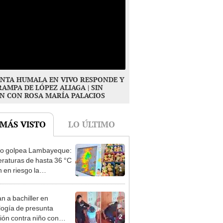
NTA HUMALA EN VIVO RESPONDE Y
RAMPA DE LÓPEZ ALIAGA | SIN
N CON ROSA MARÍA PALACIOS
 MÁS VISTO
LO ÚLTIMO
ño golpea Lambayeque:
raturas de hasta 36 °C
1
 en riesgo la
cción de mango y palta
n a bachiller en
logía de presunta
2
ión contra niño con