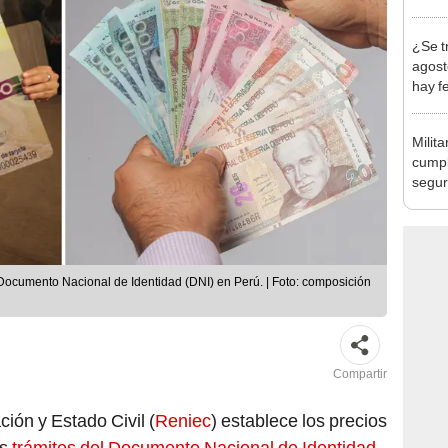
autis
capta
¿Se t
agost
hay fe
desca
Milita
cumpl
seguri
según
 Documento Nacional de Identidad (DNI) en Perú. | Foto: composición
Compartir
ción y Estado Civil (
Reniec
) establece los precios
es
trámites del Documento Nacional de Identidad