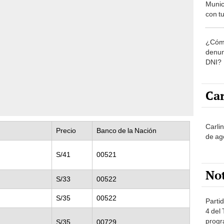
Munic
con tu
miemb
de oct
¿Cómo
la O
denun
DNI?
Car
Carli
Precio
Banco de la Nación
de ag
S/41
00521
No
S/33
00522
S/35
00522
Partid
4 del
progr
S/35
00729