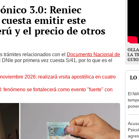
ónico 3.0: Reniec
 cuesta emitir este
ú y el precio de otros
OLLA
os trámites relacionados con el
Documento Nacional de
LA T
GUIO
l DNIe por primera vez cuesta S/41, por lo que es el
oviembre 2026: realizará visita apostólica en cuatro
LO
: fenómeno se fortalecerá como evento "fuerte" con
El Ni
tempe
ponen
produ
Acusa
Psico
agres