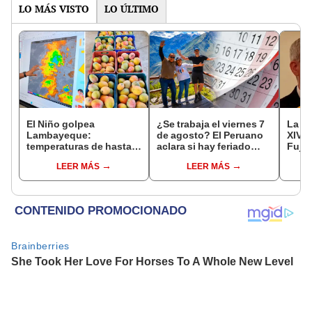
LO MÁS VISTO
LO ÚLTIMO
El Niño golpea
¿Se trabaja el viernes 7
La ve
Lambayeque:
de agosto? El Peruano
XIV e
temperaturas de hasta
aclara si hay feriado
Fujim
36 °C ponen en riesgo la
largo tras el descanso
por l
LEER MÁS
LEER MÁS
producción de mango y
del 6 de agosto
Barri
palta
Cant