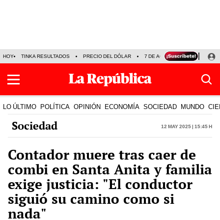
HOY
TINKA RESULTADOS
PRECIO DEL DÓLAR
7 DE AGOSTO
OLLANTA H
LO ÚLTIMO
POLÍTICA
OPINIÓN
ECONOMÍA
SOCIEDAD
MUNDO
CIE
Sociedad
12 May 2025 | 15:45 h
Contador muere tras caer de
combi en Santa Anita y familia
exige justicia: "El conductor
siguió su camino como si
nada"