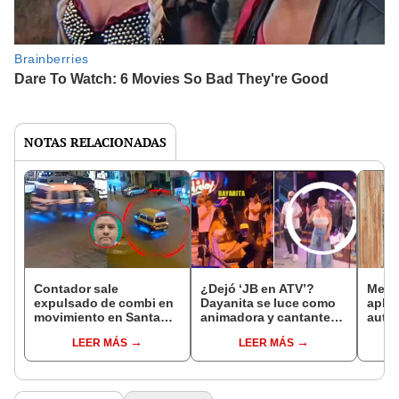
NOTAS RELACIONADAS
Contador sale
¿Dejó ‘JB en ATV’?
Mecá
expulsado de combi en
Dayanita se luce como
aplas
movimiento en Santa
animadora y cantante
auto 
Anita y queda grave:
en discoteca de Santa
en su
LEER MÁS
LEER MÁS
familiares exigen
Anita
Anita
justicia