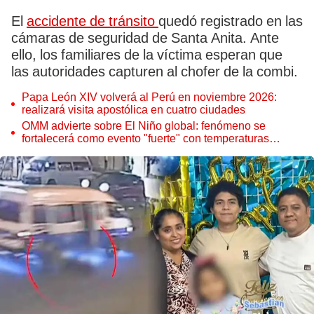
El
accidente de tránsito
quedó registrado en las
cámaras de seguridad de Santa Anita. Ante
ello, los familiares de la víctima esperan que
las autoridades capturen al chofer de la combi.
Papa León XIV volverá al Perú en noviembre 2026:
realizará visita apostólica en cuatro ciudades
OMM advierte sobre El Niño global: fenómeno se
fortalecerá como evento "fuerte" con temperaturas
récord este 2026