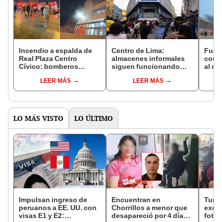
Incendio a espalda de
Centro de Lima:
Fuert
Real Plaza Centro
almacenes informales
consu
Cívico: bomberos
siguen funcionando
al m
atienden la emergencia
pese a peligro de un
Luri
LEER MÁS
LEER MÁS
en oficina afectada
incendio
LO MÁS VISTO
LO ÚLTIMO
Impulsan ingreso de
Encuentran en
Turis
peruanos a EE. UU. con
Chorrillos a menor que
exces
visas E1 y E2:
desapareció por 4 días
fotog