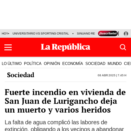
HOY
UNIVERSITARIO VS SPORTING CRISTAL
SINUANO RESULTADOS HOY
CA
LO ÚLTIMO
POLÍTICA
OPINIÓN
ECONOMÍA
SOCIEDAD
MUNDO
CIE
Sociedad
08 Abr 2025 | 7:45 h
Fuerte incendio en vivienda de
San Juan de Lurigancho deja
un muerto y varios heridos
La falta de agua complicó las labores de
extinción, obligando a los vecinos a abandonar