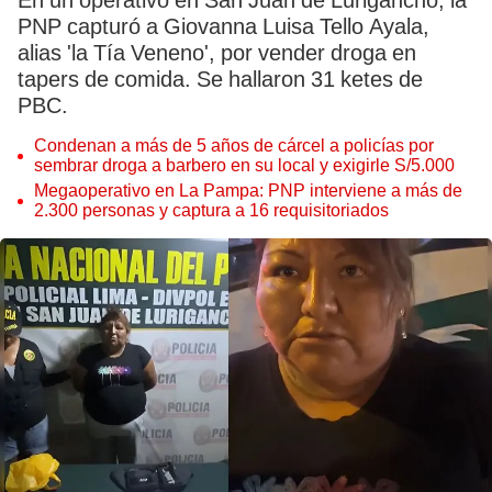
En un operativo en San Juan de Lurigancho, la
PNP capturó a Giovanna Luisa Tello Ayala,
alias 'la Tía Veneno', por vender droga en
tapers de comida. Se hallaron 31 ketes de
PBC.
Condenan a más de 5 años de cárcel a policías por
sembrar droga a barbero en su local y exigirle S/5.000
Megaoperativo en La Pampa: PNP interviene a más de
2.300 personas y captura a 16 requisitoriados