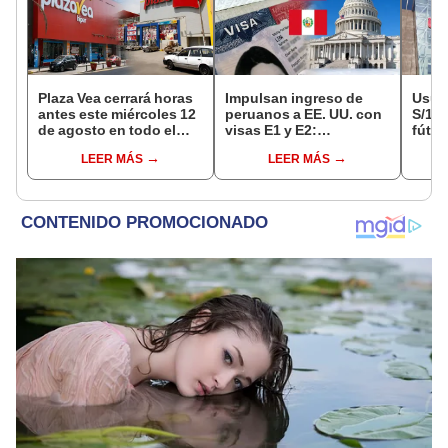
Plaza Vea cerrará horas
Impulsan ingreso de
Usuar
antes este miércoles 12
peruanos a EE. UU. con
S/14.
de agosto en todo el
visas E1 y E2:
fútbo
Perú: tiendas atenderán
emprendedores y
se ne
LEER MÁS
LEER MÁS
hasta las 7 p.m.
pymes serían los más
Indec
beneficiados
empr
19.0