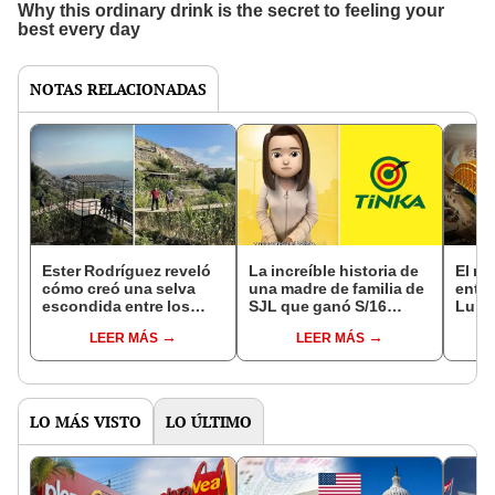
NOTAS RELACIONADAS
Ester Rodríguez reveló
La increíble historia de
El mi
cómo creó una selva
una madre de familia de
entre
escondida entre los
SJL que ganó S/16
Lurig
cerros áridos de Lima
millones en 'La Tinka' y
Agust
LEER MÁS
LEER MÁS
con más de 100
estuvo a punto de
su et
variedades de plantas:
perder el premio
años
"Fue un juego"
LO MÁS VISTO
LO ÚLTIMO