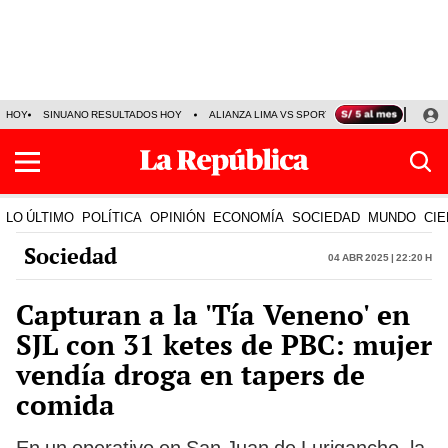
HOY
SINUANO RESULTADOS HOY
ALIANZA LIMA VS SPORT BOYS
JORGE MES
LO ÚLTIMO
POLÍTICA
OPINIÓN
ECONOMÍA
SOCIEDAD
MUNDO
CIE
Sociedad
04 Abr 2025 | 22:20 h
Capturan a la 'Tía Veneno' en
SJL con 31 ketes de PBC: mujer
vendía droga en tapers de
comida