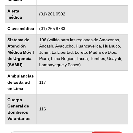
Alerta
(01) 261 0502
médica
Clave médica
(01) 265 8783
Sistema de
106 (válido para las regiones de Amazonas,
Atención
Áncash, Ayacucho, Huancavelica, Huánuco,
Médica Móvil
Junín, La Libertad, Loreto, Madre de Dios,
de Urgencia
Piura, Lima Región, Tacna, Tumbes, Ucayali,
(SAMU)
Lambayeque y Pasco)
Ambulancias
de EsSalud
117
en Lima
Cuerpo
General de
116
Bomberos
Voluntarios