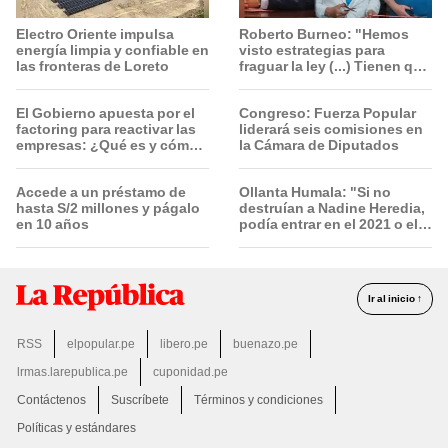
Electro Oriente impulsa
Roberto Burneo: "Hemos
energía limpia y confiable en
visto estrategias para
las fronteras de Loreto
fraguar la ley (...) Tienen que
conocer toda la lista"
El Gobierno apuesta por el
Congreso: Fuerza Popular
factoring para reactivar las
liderará seis comisiones en
empresas: ¿Qué es y cómo
la Cámara de Diputados
funciona?
Accede a un préstamo de
Ollanta Humala: "Si no
hasta S/2 millones y págalo
destruían a Nadine Heredia,
en 10 años
podía entrar en el 2021 o el
2026"
Ir al inicio ↑
RSS
elpopular.pe
libero.pe
buenazo.pe
lrmas.larepublica.pe
cuponidad.pe
Contáctenos
Suscríbete
Términos y condiciones
Políticas y estándares