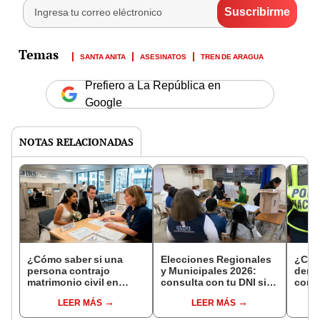
SANTA ANITA
ASESINATOS
TREN DE ARAGUA
Prefiero a La República en
Google
NOTAS RELACIONADAS
¿Cómo saber si una
Elecciones Regionales
¿Cóm
persona contrajo
y Municipales 2026:
denun
matrimonio civil en
consulta con tu DNI si
con 
Reniec?
fuiste elegido miembro
LEER MÁS
LEER MÁS
de mesa para este 4 de
octubre en el link oficial