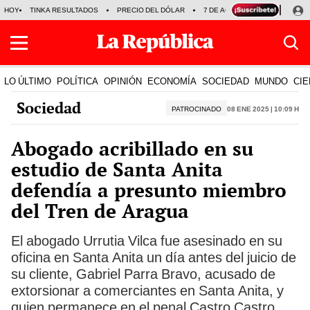
HOY
TINKA RESULTADOS
PRECIO DEL DÓLAR
7 DE AGOSTO
OLLANTA H
LO ÚLTIMO
POLÍTICA
OPINIÓN
ECONOMÍA
SOCIEDAD
MUNDO
CIE
Sociedad
PATROCINADO
08 Ene 2025 | 10:09 h
Abogado acribillado en su
estudio de Santa Anita
defendía a presunto miembro
del Tren de Aragua
El abogado Urrutia Vilca fue asesinado en su
oficina en Santa Anita un día antes del juicio de
su cliente, Gabriel Parra Bravo, acusado de
extorsionar a comerciantes en Santa Anita, y
quien permanece en el penal Castro Castro.