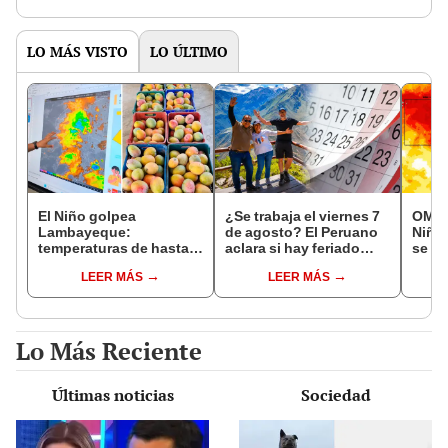
de la ONPE
LO MÁS VISTO
LO ÚLTIMO
El Niño golpea
¿Se trabaja el viernes 7
OMM a
Lambayeque:
de agosto? El Peruano
Niño
temperaturas de hasta
aclara si hay feriado
se fo
36 °C ponen en riesgo la
largo tras el descanso
event
LEER MÁS
LEER MÁS
producción de mango y
del 6 de agosto
temp
palta
este 
Lo Más Reciente
Últimas noticias
Sociedad