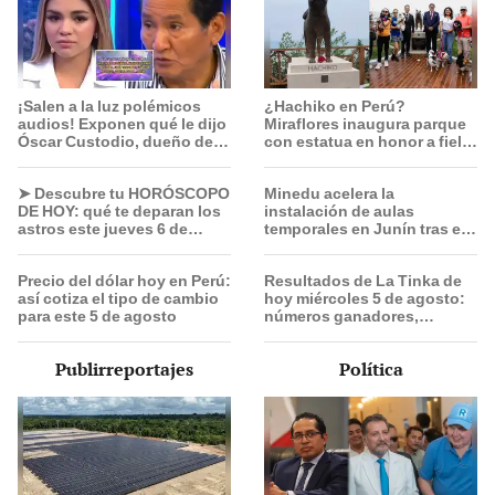
¡Salen a la luz polémicos
¿Hachiko en Perú?
audios! Exponen qué le dijo
Miraflores inaugura parque
Óscar Custodio, dueño de
con estatua en honor a fiel
La Bella Luz, a Naldy
perrito que esperó a su
Saldaña tras denunciar a
dueño en el mismo lugar
➤ Descubre tu HORÓSCOPO
Minedu acelera la
director musical
tras su muerte
DE HOY: qué te deparan los
instalación de aulas
astros este jueves 6 de
temporales en Junín tras el
agosto, según Jhan
sismo: más de 3,000
Sandoval
escolares serán
Precio del dólar hoy en Perú:
Resultados de La Tinka de
beneficiados
así cotiza el tipo de cambio
hoy miércoles 5 de agosto:
para este 5 de agosto
números ganadores,
premios del Pozo Millonario,
boliyapa, S/50.000 y más
Publirreportajes
Política