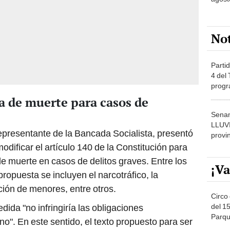
No
Partid
4 del
progr
dónde
 de muerte para casos de
Senam
LLUV
representante de la Bancada Socialista, presentó
provi
dificar el artículo 140 de la Constitución para
 de muerte en casos de delitos graves. Entre los
¡Va
opuesta se incluyen el narcotráfico, la
ación de menores, entre otros.
Circo 
del 15
edida "no infringiría las obligaciones
Parqu
o". En este sentido, el texto propuesto para ser
Migue
e: "La necesidad probada de incorporar nuevos