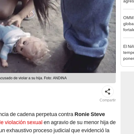
autis
capta
OMM a
globa
forta
"fuer
récor
El Ni
tempe
ponen
produ
usado de violar a su hija. Foto: ANDINA
Compartir
encia de cadena perpetua contra
Ronie Steve
 de violación sexual
en agravio de su menor hija de
un exhaustivo proceso judicial que evidenció la