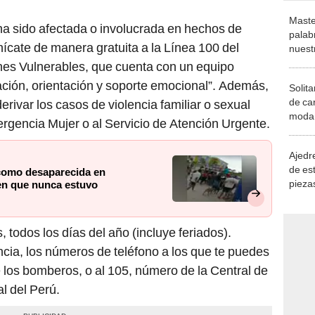
Maste
ha sido afectada o involucrada en hechos de
palab
nícate de manera gratuita a la Línea 100 del
nuest
ones Vulnerables, que cuenta con un equipo
ación, orientación y soporte emocional”. Además,
Solita
de ca
derivar los casos de violencia familiar o sexual
moda.
rgencia Mujer o al Servicio de Atención Urgente.
demue
Ajedre
de es
como desaparecida en
piezas
en que nunca estuvo
consi
, todos los días del año (incluye feriados).
ia, los números de teléfono a los que te puedes
los bomberos, o al 105, número de la Central de
l del Perú.