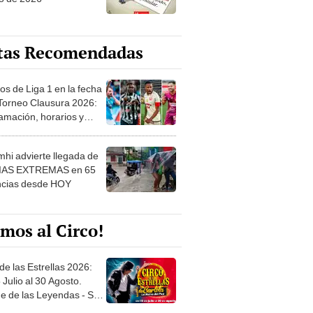
tas Recomendadas
os de Liga 1 en la fecha
 Torneo Clausura 2026:
amación, horarios y
 ver
hi advierte llegada de
IAS EXTREMAS en 65
ncias desde HOY
mos al Circo!
de las Estrellas 2026:
 Julio al 30 Agosto.
e de las Leyendas - San
l