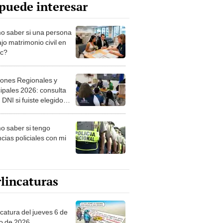
puede interesar
 saber si una persona
jo matrimonio civil en
ec?
iones Regionales y
ipales 2026: consulta
 DNI si fuiste elegido
ro de mesa para este 4
ubre en el link oficial de
 saber si tengo
NPE
cias policiales con mi
lincaturas
ncatura del jueves 6 de
o de 2026