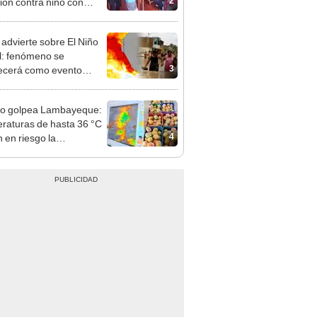
mo en Surco: cámaras
n el hecho
dvierte sobre El Niño
l: fenómeno se
3
lecerá como evento
te" con temperaturas
d este 2026
ño golpea Lambayeque:
raturas de hasta 36 °C
4
 en riesgo la
cción de mango y palta