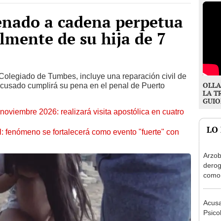
nado a cadena perpetua
lmente de su hija de 7
Colegiado de Tumbes, incluye una reparación civil de
OLLA
 acusado cumplirá su pena en el penal de Puerto
LA T
GUIO
oviembre 2026: realizará visita apostólica en cuatro
LO
: fenómeno se fortalecerá como evento "fuerte" con
Arzob
derog
como 
la vi
Acusa
Psico
agres