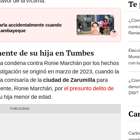
Te 
¿Cómo
larla accidentalmente cuando
contra
n Lambayeque
Reni
Elecc
ente de su hija en Tumbes
Munic
ta condena contra Ronie Marchán por los hechos
con tu
miemb
estigación se originó en marzo de 2023, cuando la
de oct
la comisaría de la
ciudad de Zarumilla
para
¿Cómo
la O
denun
viente, Ronie Marchán, por
el presunto delito de
DNI?
su hija menor de edad.
Car
Carli
agost