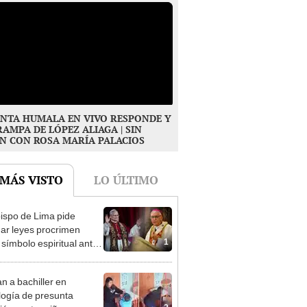
NTA HUMALA EN VIVO RESPONDE Y
RAMPA DE LÓPEZ ALIAGA | SIN
N CON ROSA MARÍA PALACIOS
 MÁS VISTO
LO ÚLTIMO
ispo de Lima pide
ar leyes procrimen
1
símbolo espiritual ante
sita del papa León XIV
n a bachiller en
logía de presunta
2
ión contra niño con