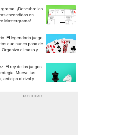
rgrama: ¡Descubre las
ras escondidas en
ro Mastergrama!
rio: El legendario juego
rtas que nunca pasa de
 Organiza el mazo y
stra tu habilidad.
z: El rey de los juegos
trategia. Mueve tus
, anticipa al rival y
gue el jaque mate.