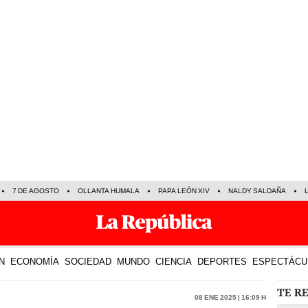
7 DE AGOSTO
OLLANTA HUMALA
PAPA LEÓN XIV
NALDY SALDAÑA
N
ECONOMÍA
SOCIEDAD
MUNDO
CIENCIA
DEPORTES
ESPECTÁCU
TE R
08 Ene 2025 | 16:09 h