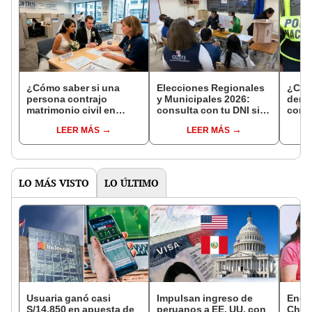
¿Cómo saber si una
Elecciones Regionales
¿Cóm
persona contrajo
y Municipales 2026:
denun
matrimonio civil en
consulta con tu DNI si
con 
Reniec?
fuiste elegido miembro
LEER MÁS
LEER MÁS
de mesa para este 4 de
octubre en el link oficial
de la ONPE
LO MÁS VISTO
LO ÚLTIMO
Usuaria ganó casi
Impulsan ingreso de
Encu
S/14.850 en apuesta de
peruanos a EE. UU. con
Chorr