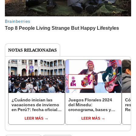
NOTAS RELACIONADAS
¿Cuándo inician las
Juegos Florales 2024
Cómo
vacaciones de invierno
del Minedu:
resul
en Perú?: fecha oficial y
cronograma, bases y
Reas
cuánto durarán, según
fechas oficiales
2024
LEER MÁS
LEER MÁS
Minedu