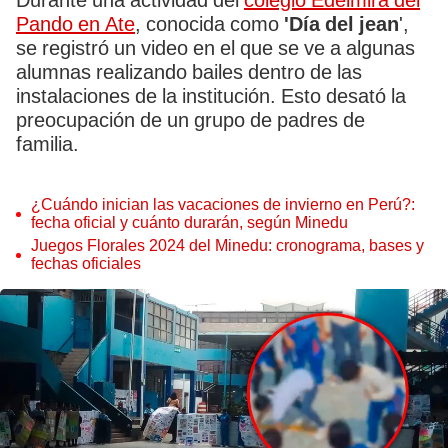
Durante una actividad del
colegio Edelmira del
Pando en Ate
, conocida como
'Día del jean
',
se registró un video en el que se ve a algunas
alumnas realizando bailes dentro de las
instalaciones de la institución. Esto desató la
preocupación de un grupo de padres de
familia.
¿Cuándo inician las vacaciones de invierno en Perú?:
fecha oficial y cuánto durarán, según Minedu
Juegos Florales 2024 del Minedu: cronograma, bases y
fechas oficiales