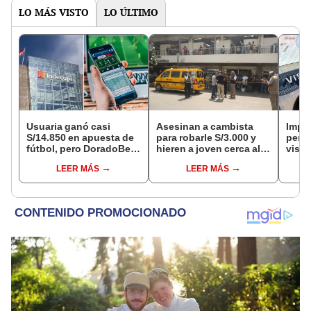
LO MÁS VISTO
LO ÚLTIMO
Usuaria ganó casi
Asesinan a cambista
Impu
S/14.850 en apuesta de
para robarle S/3.000 y
perua
fútbol, pero DoradoBet
hieren a joven cerca al
visas
se negó a pagar:
Barrio Chino en Lima
empr
LEER MÁS
LEER MÁS
Indecopi multó a la
Cercado
pyme
empresa con más de S/
bene
19.000