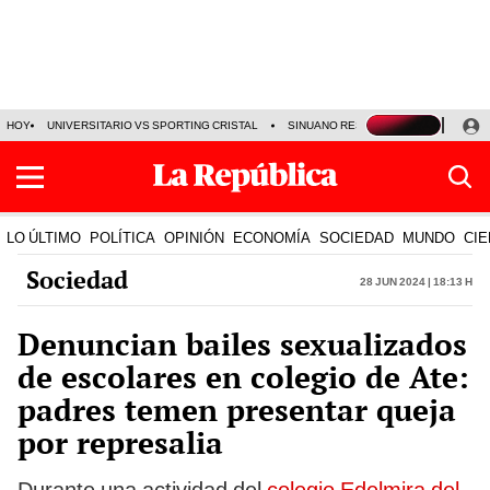
HOY
UNIVERSITARIO VS SPORTING CRISTAL
SINUANO RESULTADOS HOY
CA
LO ÚLTIMO
POLÍTICA
OPINIÓN
ECONOMÍA
SOCIEDAD
MUNDO
CIE
Sociedad
28 Jun 2024 | 18:13 h
Denuncian bailes sexualizados
de escolares en colegio de Ate:
padres temen presentar queja
por represalia