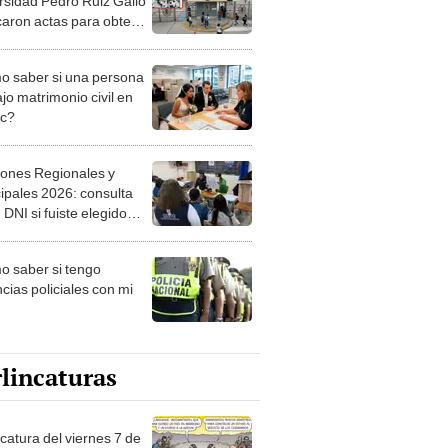
rsidad Pedro Ruiz Gallo
icaron actas para obtener
s
 saber si una persona
jo matrimonio civil en
ec?
iones Regionales y
ipales 2026: consulta
 DNI si fuiste elegido
ro de mesa para este 4
ubre en el link oficial de
 saber si tengo
NPE
cias policiales con mi
lincaturas
catura del viernes 7 de