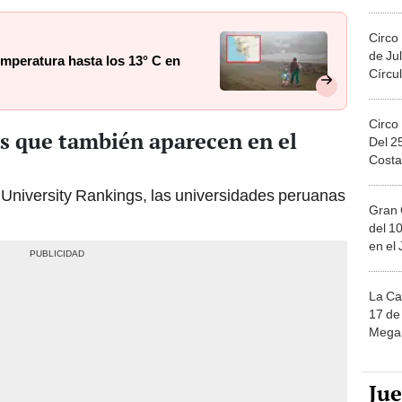
Migue
Circo
de Jul
mperatura hasta los 13° C en
Círcul
Circo
s que también aparecen en el
Del 2
Costa
d University Rankings, las universidades peruanas
Gran 
del 10
en el
La Ca
17 de 
Mega 
Ju