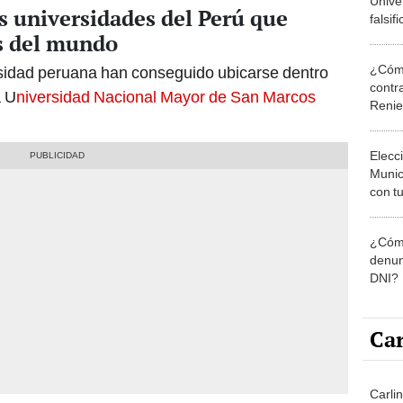
Unive
as universidades del Perú que
falsif
es del mundo
título
¿Cómo
rsidad peruana han conseguido ubicarse dentro
contra
a U
niversidad Nacional Mayor de San Marcos
Reni
Elecc
Munic
con tu
miemb
de oct
¿Cómo
la O
denun
DNI?
Car
Carlin