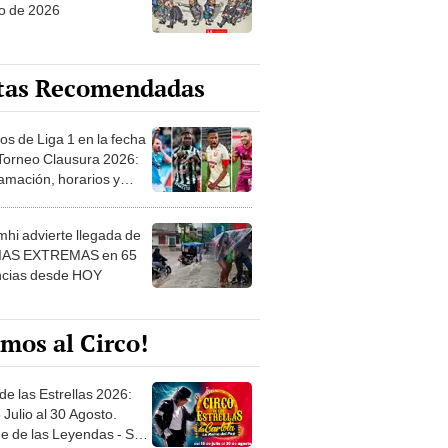
o de 2026
tas Recomendadas
os de Liga 1 en la fecha
 Torneo Clausura 2026:
amación, horarios y
 ver
hi advierte llegada de
IAS EXTREMAS en 65
ncias desde HOY
mos al Circo!
de las Estrellas 2026:
 Julio al 30 Agosto.
e de las Leyendas - San