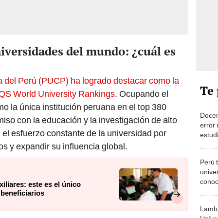
iversidades del mundo: ¿cuál es
ca del Perú (PUCP) ha logrado destacar como la
Te 
 QS World University Rankings
. Ocupando el
mo la única institución peruana en el top 380
Docent
o con la educación y la investigación de alto
error
a el esfuerzo constante de la universidad por
estud
s y expandir su influencia global.
Perú 
unive
conoc
liares: este es el único
estar
beneficiarios
ofrec
Lamba