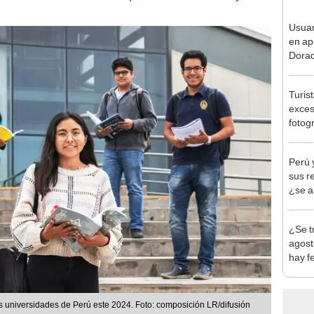
Usuar
en ap
Dorad
Indec
con m
Turis
exces
fotog
en Cu
recup
Perú 
sus r
¿se a
¿Se t
agost
hay fe
desca
 universidades de Perú este 2024. Foto: composición LR/difusión