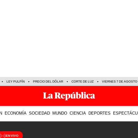
LEY PULPÍN
PRECIO DEL DÓLAR
CORTE DE LUZ
VIERNES 7 DE AGOSTO
N
ECONOMÍA
SOCIEDAD
MUNDO
CIENCIA
DEPORTES
ESPECTÁCU
EN VIVO