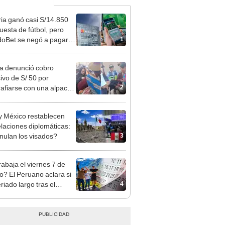
ia ganó casi S/14.850
uesta de fútbol, pero
1
oBet se negó a pagar:
opi multó a la empresa
ás de S/ 19.000
ta denunció cobro
ivo de S/ 50 por
2
rafiarse con una alpaca
sco y Serenazgo
eró el dinero
y México restablecen
elaciones diplomáticas:
3
nulan los visados?
rabaja el viernes 7 de
o? El Peruano aclara si
4
riado largo tras el
nso del 6 de agosto