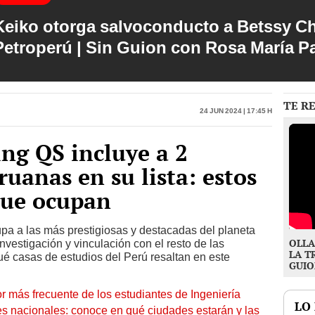
Keiko otorga salvoconducto a Betssy C
Petroperú | Sin Guion con Rosa María P
TE R
24 Jun 2024 | 17:45 h
ing QS incluye a 2
uanas en su lista: estos
que ocupan
a a las más prestigiosas y destacadas del planeta
OLLA
nvestigación y vinculación con el resto de las
LA T
é casas de estudios del Perú resaltan en este
GUIO
or más frecuente de los estudiantes de Ingeniería
LO
s nacionales: conoce en qué ciudades estarán y las