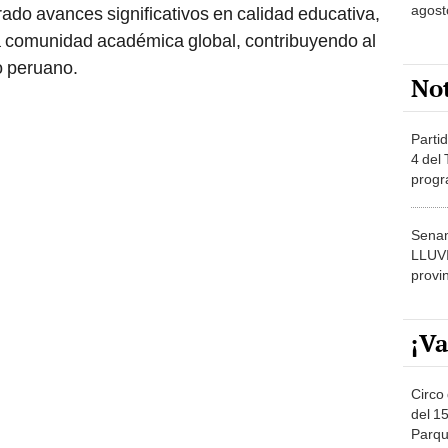
agost
do avances significativos en calidad educativa,
la comunidad académica global, contribuyendo al
io peruano.
No
Partid
4 del
progr
dónde
Senam
LLUV
provi
¡Va
Circo 
del 15
Parqu