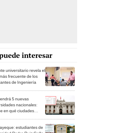
puede interesar
e universitario revela el
 más frecuente de los
iantes de Ingeniería
tendrá 5 nuevas
rsidades nacionales:
e en qué ciudades
án y las carreras que
erán
yeque: estudiantes de