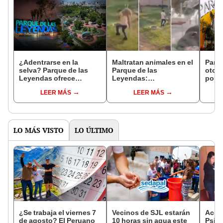
¿Adentrarse en la
Maltratan animales en el
Parq
selva? Parque de las
Parque de las
otorg
Leyendas ofrece
Leyendas:
por e
místico recorrido:
transmitieron 'reto' de
2024
LEER MÁS
LEER MÁS
fechas, precio y más
TikTok en vivo
ingre
actividades
acce
LO MÁS VISTO
LO ÚLTIMO
¿Se trabaja el viernes 7
Vecinos de SJL estarán
Acusa
de agosto? El Peruano
10 horas sin agua este
Psico