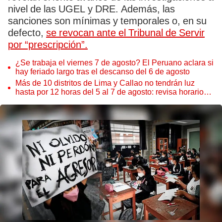
nivel de las UGEL y DRE. Además, las
sanciones son mínimas y temporales o, en su
defecto,
se revocan ante el Tribunal de Servir
por “prescripción”.
¿Se trabaja el viernes 7 de agosto? El Peruano aclara si
hay feriado largo tras el descanso del 6 de agosto
Más de 10 distritos de Lima y Callao no tendrán luz
hasta por 12 horas del 5 al 7 de agosto: revisa horarios y
zonas afectadas