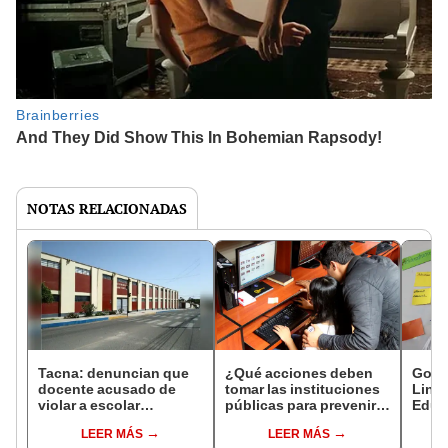
NOTAS RELACIONADAS
Tacna: denuncian que
¿Qué acciones deben
Gobi
docente acusado de
tomar las instituciones
Line
violar a escolar
públicas para prevenir y
Educ
continúa dando clases
sancionar el
Integ
LEER MÁS
LEER MÁS
hostigamiento sexual?
Educ