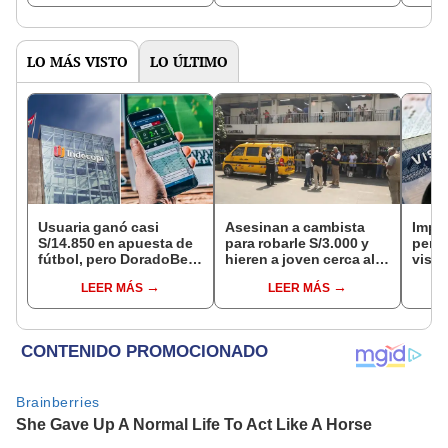
LO MÁS VISTO
LO ÚLTIMO
Usuaria ganó casi
Asesinan a cambista
Impu
S/14.850 en apuesta de
para robarle S/3.000 y
perua
fútbol, pero DoradoBet
hieren a joven cerca al
visas
se negó a pagar:
Barrio Chino en Lima
empr
LEER MÁS
LEER MÁS
Indecopi multó a la
Cercado
pyme
empresa con más de S/
bene
19.000