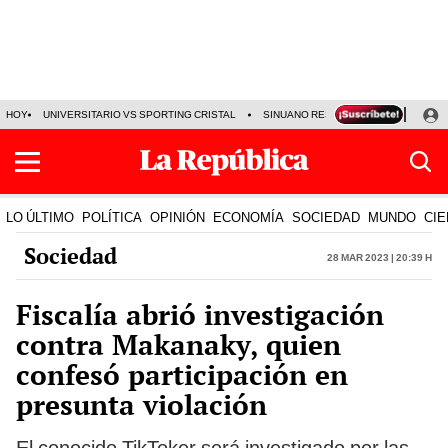
HOY
UNIVERSITARIO VS SPORTING CRISTAL
SINUANO RESULTADOS HOY
CA
LO ÚLTIMO
POLÍTICA
OPINIÓN
ECONOMÍA
SOCIEDAD
MUNDO
CIE
Sociedad
28 Mar 2023 | 20:39 h
Fiscalía abrió investigación
contra Makanaky, quien
confesó participación en
presunta violación