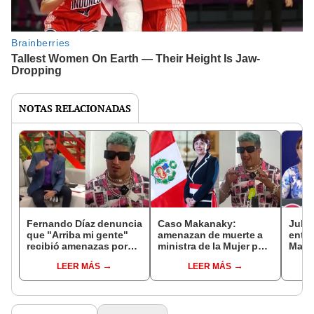
NOTAS RELACIONADAS
Fernando Díaz denuncia
Caso Makanaky:
Julia
que "Arriba mi gente"
amenazan de muerte a
entre
recibió amenazas por
ministra de la Mujer por
Maka
hablar de Makanaky
anunciar investigación
apolo
LEER MÁS
LEER MÁS
contra influencer
viola