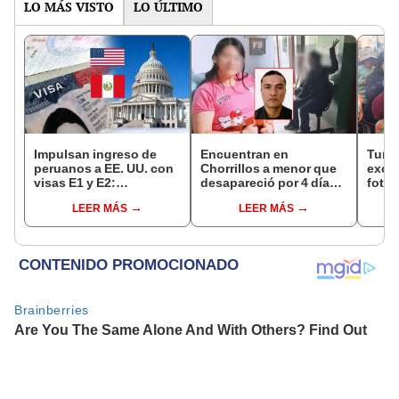
LO MÁS VISTO
LO ÚLTIMO
Impulsan ingreso de
Encuentran en
Turis
peruanos a EE. UU. con
Chorrillos a menor que
exces
visas E1 y E2:
desapareció por 4 días
fotog
emprendedores y
tras ser captada por
alpa
LEER MÁS
LEER MÁS
pymes serían los más
sujeto que conoció en
seren
beneficiados
Roblox: PNP busca al
dine
implicado