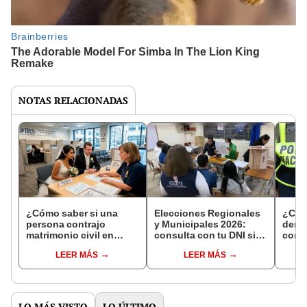
NOTAS RELACIONADAS
¿Cómo saber si una
Elecciones Regionales
¿Cóm
persona contrajo
y Municipales 2026:
denun
matrimonio civil en
consulta con tu DNI si
con 
Reniec?
fuiste elegido miembro
LEER MÁS
LEER MÁS
de mesa para este 4 de
octubre en el link oficial
de la ONPE
LO MÁS VISTO
LO ÚLTIMO