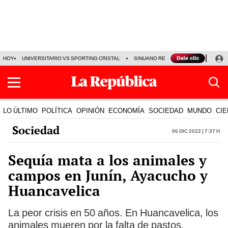
HOY
UNIVERSITARIO VS SPORTING CRISTAL
SINUANO RESULTADOS HOY
CA
LO ÚLTIMO
POLÍTICA
OPINIÓN
ECONOMÍA
SOCIEDAD
MUNDO
CIE
Sociedad
06 Dic 2022 | 7:37 h
Sequía mata a los animales y
campos en Junín, Ayacucho y
Huancavelica
La peor crisis en 50 años. En Huancavelica, los
animales mueren por la falta de pastos.