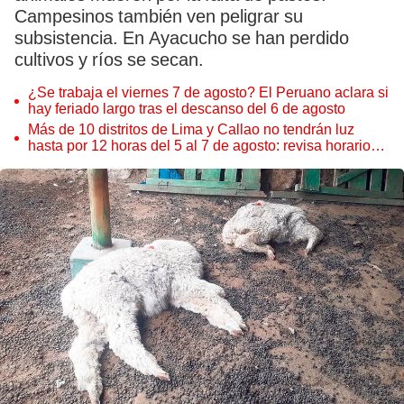
Campesinos también ven peligrar su
subsistencia. En Ayacucho se han perdido
cultivos y ríos se secan.
¿Se trabaja el viernes 7 de agosto? El Peruano aclara si
hay feriado largo tras el descanso del 6 de agosto
Más de 10 distritos de Lima y Callao no tendrán luz
hasta por 12 horas del 5 al 7 de agosto: revisa horarios y
zonas afectadas