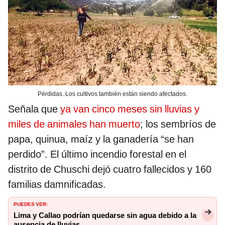
Pérdidas. Los cultivos también están siendo afectados.
Señala que
ya van cinco meses sin lluvias y
miles de animales han muerto
; los sembríos de
papa, quinua, maíz y la ganadería “se han
perdido”. El último incendio forestal en el
distrito de Chuschi dejó cuatro fallecidos y 160
familias damnificadas.
PUEDES VER:
Lima y Callao podrían quedarse sin agua debido a la
ausencia de lluvias