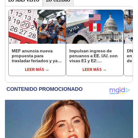
MEF anuncia nueva
Impulsan ingreso de
DNI e
propuesta para
peruanos a EE. UU. con
en Li
trasladar feriados y ya
visas E1 y E2:
de a
no sería a los viernes:
emprendedores y
quié
LEER MÁS
LEER MÁS
“Lunes es mejor día”
pymes serían los más
acce
beneficiados
requi
cump