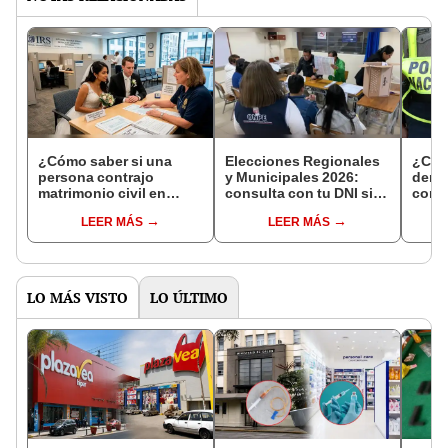
¿Cómo saber si una
Elecciones Regionales
¿Cóm
persona contrajo
y Municipales 2026:
denun
matrimonio civil en
consulta con tu DNI si
con 
Reniec?
fuiste elegido miembro
LEER MÁS
LEER MÁS
de mesa para este 4 de
octubre en el link oficial
de la ONPE
LO MÁS VISTO
LO ÚLTIMO