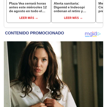
Plaza Vea cerrará horas
Alerta sanitaria:
Mega
antes este miércoles 12
Digemid e Indecopi
Ciene
de agosto en todo el
ordenan el retiro y
pres
Perú: tiendas atenderán
destrucción de estos
'Tren
LEER MÁS
LEER MÁS
hasta las 7 p.m.
productos médicos
'búnk
contra el cáncer por
de c
riesgos a la salud