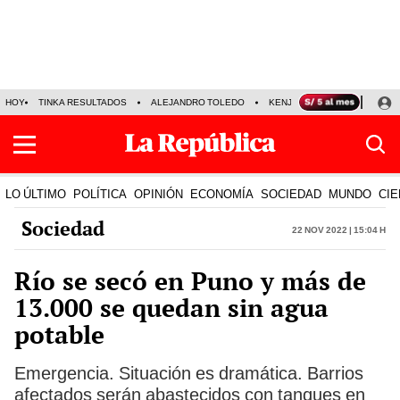
HOY
TINKA RESULTADOS
ALEJANDRO TOLEDO
KENJI FUJIMORI
PRECIO
LO ÚLTIMO
POLÍTICA
OPINIÓN
ECONOMÍA
SOCIEDAD
MUNDO
CIE
Sociedad
22 Nov 2022 | 15:04 h
Río se secó en Puno y más de
13.000 se quedan sin agua
potable
Emergencia. Situación es dramática. Barrios
afectados serán abastecidos con tanques en