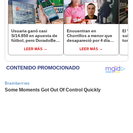
Usuaria ganó casi
Encuentran en
El 'm
S/14.850 en apuesta de
Chorrillos a menor que
subte
fútbol, pero DoradoBet
desapareció por 4 días
tone
se negó a pagar:
tras ser captada por
const
LEER MÁS
LEER MÁS
Indecopi multó a la
sujeto que conoció en
el Ca
empresa con más de S/
Roblox: PNP busca al
últim
19.000
implicado