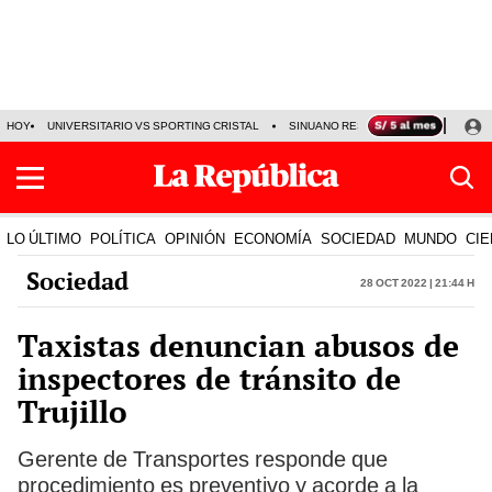
HOY
UNIVERSITARIO VS SPORTING CRISTAL
SINUANO RESULTADOS HOY
CA
LO ÚLTIMO
POLÍTICA
OPINIÓN
ECONOMÍA
SOCIEDAD
MUNDO
CIE
Sociedad
28 Oct 2022 | 21:44 h
Taxistas denuncian abusos de
inspectores de tránsito de
Trujillo
Gerente de Transportes responde que
procedimiento es preventivo y acorde a la