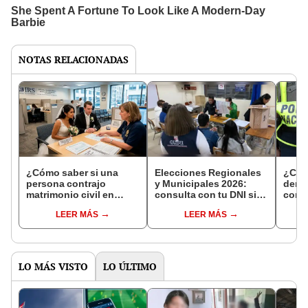
NOTAS RELACIONADAS
¿Cómo saber si una
Elecciones Regionales
¿Cóm
persona contrajo
y Municipales 2026:
denun
matrimonio civil en
consulta con tu DNI si
con 
Reniec?
fuiste elegido miembro
LEER MÁS
LEER MÁS
de mesa para este 4 de
octubre en el link oficial
de la ONPE
LO MÁS VISTO
LO ÚLTIMO