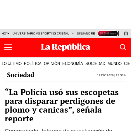
HOY
UNIVERSITARIO VS SPORTING CRISTAL
SINUANO RESULTADOS HOY
CA
LO ÚLTIMO
POLÍTICA
OPINIÓN
ECONOMÍA
SOCIEDAD
MUNDO
CIE
Sociedad
17 Dic 2020 | 19:53 h
“La Policía usó sus escopetas
para disparar perdigones de
plomo y canicas”, señala
reporte