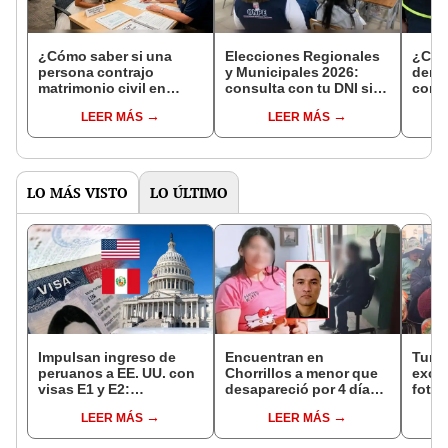
¿Cómo saber si una
Elecciones Regionales
¿Cóm
persona contrajo
y Municipales 2026:
denun
matrimonio civil en
consulta con tu DNI si
con 
Reniec?
fuiste elegido miembro
LEER MÁS
LEER MÁS
de mesa para este 4 de
octubre en el link oficial
de la ONPE
LO MÁS VISTO
LO ÚLTIMO
Impulsan ingreso de
Encuentran en
Turis
peruanos a EE. UU. con
Chorrillos a menor que
exces
visas E1 y E2:
desapareció por 4 días
fotog
emprendedores y
tras ser captada por
alpa
LEER MÁS
LEER MÁS
pymes serían los más
sujeto que conoció en
seren
beneficiados
Roblox: PNP busca al
dine