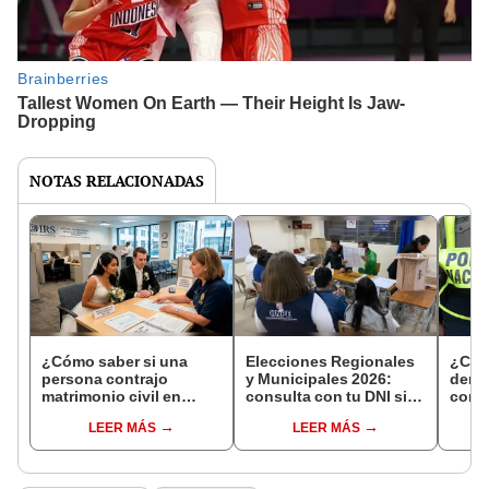
NOTAS RELACIONADAS
¿Cómo saber si una
Elecciones Regionales
¿Cóm
persona contrajo
y Municipales 2026:
denun
matrimonio civil en
consulta con tu DNI si
con 
Reniec?
fuiste elegido miembro
LEER MÁS
LEER MÁS
de mesa para este 4 de
octubre en el link oficial
de la ONPE