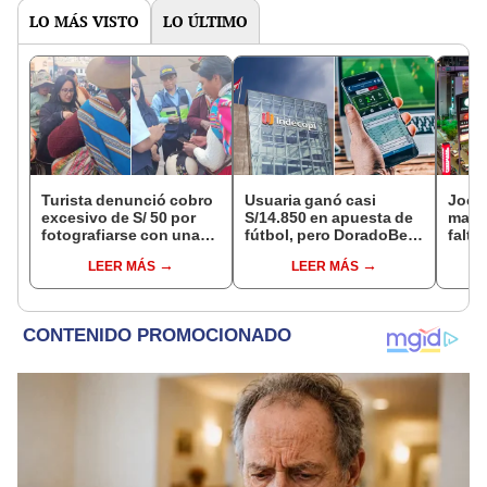
LO MÁS VISTO
LO ÚLTIMO
Turista denunció cobro
Usuaria ganó casi
Jocke
excesivo de S/ 50 por
S/14.850 en apuesta de
manti
fotografiarse con una
fútbol, pero DoradoBet
falta
alpaca en Cusco y
se negó a pagar:
¿desd
LEER MÁS
LEER MÁS
Serenazgo recuperó el
Indecopi multó a la
el ce
dinero
empresa con más de S/
19.000