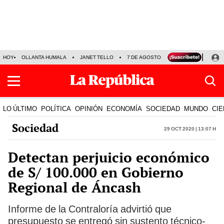
HOY
OLLANTA HUMALA
JANET TELLO
7 DE AGOSTO
TINKA RESULTADOS
LO ÚLTIMO
POLÍTICA
OPINIÓN
ECONOMÍA
SOCIEDAD
MUNDO
CIE
Sociedad
29 Oct 2020 | 13:07 h
Detectan perjuicio económico
de S/ 100.000 en Gobierno
Regional de Áncash
Informe de la Contraloría advirtió que
presupuesto se entregó sin sustento técnico-