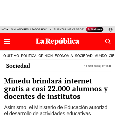
HOY
SINUANO RESULTADOS HOY
ALIANZA LIMA VS SPORT BOYS
JORGE MES
LO ÚLTIMO
POLÍTICA
OPINIÓN
ECONOMÍA
SOCIEDAD
MUNDO
CIE
Sociedad
14 Oct 2020 | 17:18 h
Minedu brindará internet
gratis a casi 22.000 alumnos y
docentes de institutos
Asimismo, el Ministerio de Educación autorizó
el desarrollo de actividades educativas