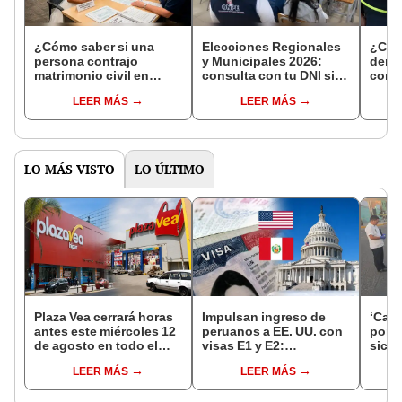
¿Cómo saber si una
Elecciones Regionales
¿Cóm
persona contrajo
y Municipales 2026:
denun
matrimonio civil en
consulta con tu DNI si
con 
Reniec?
fuiste elegido miembro
LEER MÁS
LEER MÁS
de mesa para este 4 de
octubre en el link oficial
de la ONPE
LO MÁS VISTO
LO ÚLTIMO
Plaza Vea cerrará horas
Impulsan ingreso de
‘Care
antes este miércoles 12
peruanos a EE. UU. con
por ‘
de agosto en todo el
visas E1 y E2:
sicar
Perú: tiendas atenderán
emprendedores y
captu
LEER MÁS
LEER MÁS
hasta las 7 p.m.
pymes serían los más
beneficiados