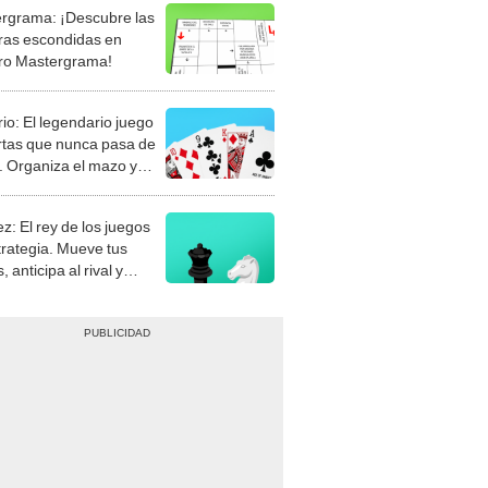
rgrama: ¡Descubre las
ras escondidas en
ro Mastergrama!
rio: El legendario juego
rtas que nunca pasa de
 Organiza el mazo y
stra tu habilidad.
z: El rey de los juegos
trategia. Mueve tus
, anticipa al rival y
gue el jaque mate.