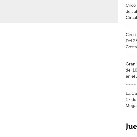
Circo
de Jul
Círcul
Circo
Del 2
Costa
Gran 
del 10
en el
La Ca
17 de 
Mega 
Ju