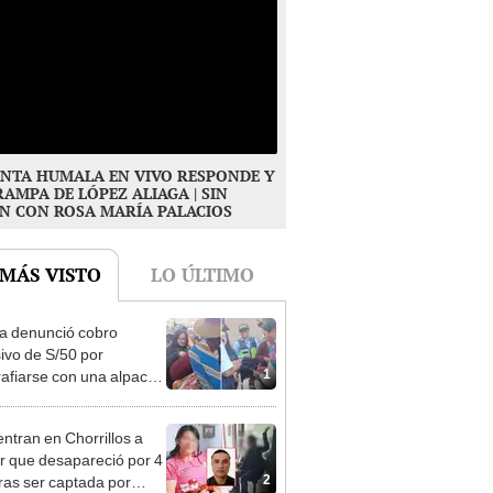
NTA HUMALA EN VIVO RESPONDE Y
RAMPA DE LÓPEZ ALIAGA | SIN
N CON ROSA MARÍA PALACIOS
 MÁS VISTO
LO ÚLTIMO
ta denunció cobro
ivo de S/50 por
1
rafiarse con una alpaca
sco: serenazgo
eró el dinero
ntran en Chorrillos a
 que desapareció por 4
2
tras ser captada por