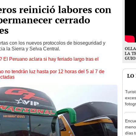
ros reinició labores con
 permanecer cerrado
es
ertas con los nuevos protocolos de bioseguridad y
OLLA
ia la Sierra y Selva Central.
LA T
GUIO
 El Peruano aclara si hay feriado largo tras el
ao no tendrán luz hasta por 12 horas del 5 al 7 de
LO
ectadas
Turis
exces
fotog
en Cu
recup
Encue
menor
días 