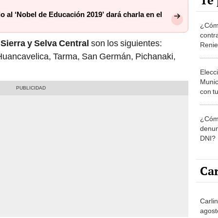
Te 
 al ‘Nobel de Educación 2019’ dará charla en el
¿Cómo
contra
Sierra y Selva Central
son los siguientes:
Reni
uancavelica, Tarma, San Germán, Pichanaki,
Elecc
Munic
con tu
miemb
de oct
¿Cómo
la O
denun
DNI?
Car
Carli
agost