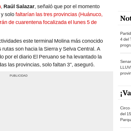
n
,
Raúl Salazar
, señaló que por el momento
 y solo
faltarían las tres provincias (Huánuco,
No
n de cuarentena focalizada el lunes 5 de
Partid
4 del
ctividades este terminal Molina más conocido
progr
rutas son hacia la Sierra y Selva Central. A
dónde
do por el diario El Peruano se ha levantado la
Senam
as las provincias, solo faltan 3”, aseguró.
LLUV
provi
¡Va
Circo 
del 15
Parqu
Migue