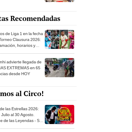
tas Recomendadas
os de Liga 1 en la fecha
 Torneo Clausura 2026:
amación, horarios y
 ver
hi advierte llegada de
IAS EXTREMAS en 65
ncias desde HOY
mos al Circo!
de las Estrellas 2026:
 Julio al 30 Agosto.
e de las Leyendas - San
l