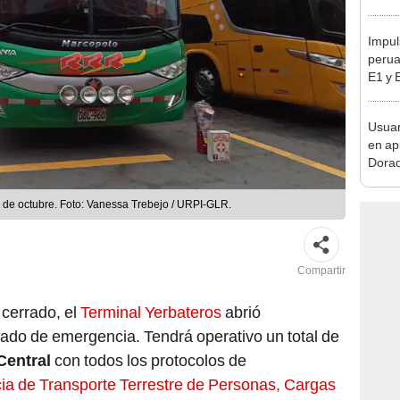
sujet
PNP b
Impul
perua
E1 y 
pymes
benef
Usuar
en ap
Dorad
Indec
con m
1 de octubre. Foto: Vanessa Trebejo / URPI-GLR.
Compartir
cerrado, el
Terminal Yerbateros
abrió
ado de emergencia. Tendrá operativo un total de
 Central
con todos los protocolos de
ia de Transporte Terrestre de Personas, Cargas