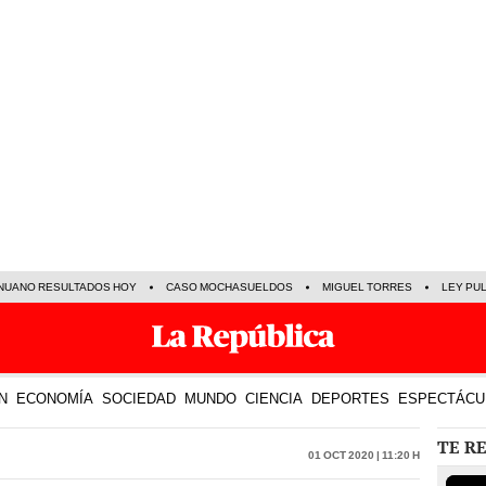
NUANO RESULTADOS HOY
CASO MOCHASUELDOS
MIGUEL TORRES
LEY PU
N
ECONOMÍA
SOCIEDAD
MUNDO
CIENCIA
DEPORTES
ESPECTÁCU
TE R
01 Oct 2020 | 11:20 h