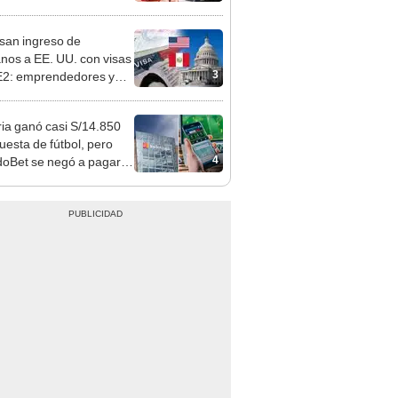
o que conoció en Roblox:
usca al implicado
san ingreso de
nos a EE. UU. con visas
3
E2: emprendedores y
 serían los más
iciados
ia ganó casi S/14.850
uesta de fútbol, pero
4
oBet se negó a pagar:
opi multó a la empresa
ás de S/ 19.000