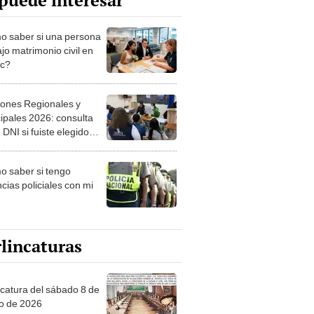
puede interesar
 saber si una persona
jo matrimonio civil en
ec?
iones Regionales y
ipales 2026: consulta
 DNI si fuiste elegido
ro de mesa para este 4
ubre en el link oficial de
 saber si tengo
NPE
cias policiales con mi
lincaturas
ncatura del sábado 8 de
o de 2026