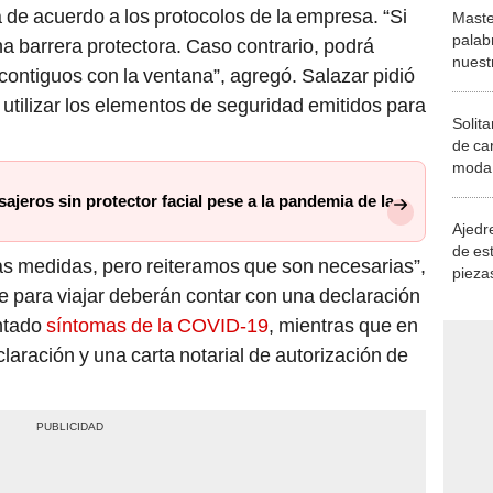
 de acuerdo a los protocolos de la empresa. “Si
Maste
palab
na barrera protectora. Caso contrario, podrá
nuest
contiguos con la ventana”, agregó. Salazar pidió
utilizar los elementos de seguridad emitidos para
Solita
de ca
moda.
demue
ajeros sin protector facial pese a la pandemia de la
Ajedre
de es
as medidas, pero reiteramos que son necesarias”,
piezas
e para viajar deberán contar con una declaración
consi
ntado
síntomas de la COVID-19
, mientras que en
laración y una carta notarial de autorización de