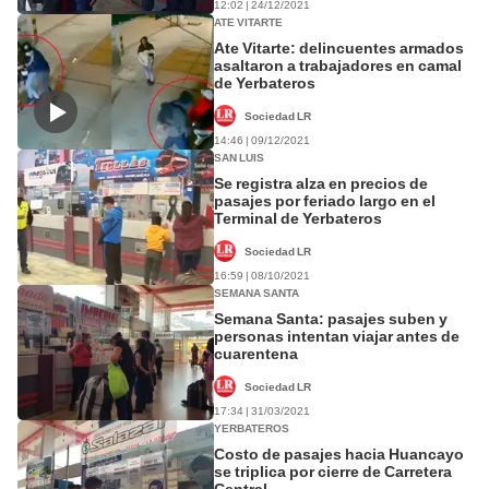
12:02 | 24/12/2021
ATE VITARTE
Ate Vitarte: delincuentes armados
asaltaron a trabajadores en camal
de Yerbateros
Sociedad LR
14:46 | 09/12/2021
SAN LUIS
Se registra alza en precios de
pasajes por feriado largo en el
Terminal de Yerbateros
Sociedad LR
16:59 | 08/10/2021
SEMANA SANTA
Semana Santa: pasajes suben y
personas intentan viajar antes de
cuarentena
Sociedad LR
17:34 | 31/03/2021
YERBATEROS
Costo de pasajes hacia Huancayo
se triplica por cierre de Carretera
Central