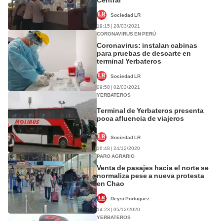
Sociedad LR
19:15 | 28/03/2021
CORONAVIRUS EN PERÚ
Coronavirus: instalan cabinas
para pruebas de descarte en
terminal Yerbateros
Sociedad LR
09:58 | 02/03/2021
YERBATEROS
Terminal de Yerbateros presenta
poca afluencia de viajeros
Sociedad LR
16:48 | 24/12/2020
PARO AGRARIO
Venta de pasajes hacia el norte se
normaliza pese a nueva protesta
en Chao
Deysi Portuguez
14:23 | 05/12/2020
YERBATEROS