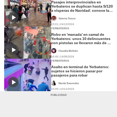
Pasajes interprovinciales en
Yerbateros se duplican hasta S/120
a vísperas de Navidad: conoce las
tarifas y rutas
Valeria Tosso
15:01 | 24/12/2024
YERBATEROS
Robo en 'manada' en camal de
Yerbateros: unos 10 delincuentes
con pistolas se llevaron más de S/
100.000
Claudia Beltrán
16:40 | 14/06/2024
YERBATEROS
Asalto en terminal de Yerbateros:
sujetos se hicieron pasar por
pasajeros para robar
Narda Saavedra
15:05 | 10/12/2023