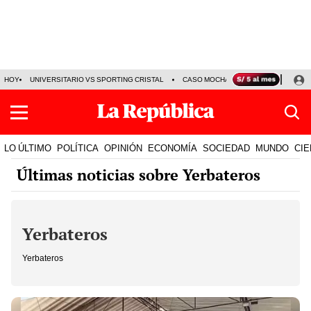
HOY
UNIVERSITARIO VS SPORTING CRISTAL
CASO MOCHASUELDOS
MIGUEL
LO ÚLTIMO
POLÍTICA
OPINIÓN
ECONOMÍA
SOCIEDAD
MUNDO
CIE
Últimas noticias sobre Yerbateros
Yerbateros
Yerbateros