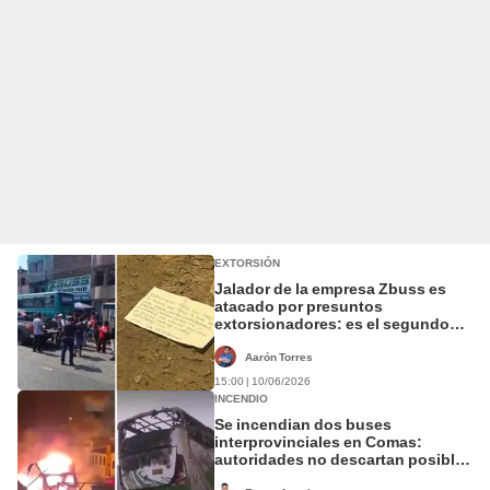
EXTORSIÓN
Jalador de la empresa Zbuss es
atacado por presuntos
extorsionadores: es el segundo
atentado en menos de 24 horas
Aarón Torres
15:00 | 10/06/2026
INCENDIO
Se incendian dos buses
interprovinciales en Comas:
autoridades no descartan posible
extorsión