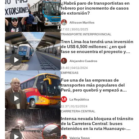
¿Habrá paro de transportistas en
febrero por incremento de casos
de extorsión?
Allisson Mariños
17:02 | 30/01/2025
TRANSPORTE INTERPROVINCIAL
Tren Lima-Ica tendrá una inversión
de US$ 6,500 millones: ¿en qué
fase se encuentra el proyecto y
cuándo estaría listo?
Alejandro Cuadros
15:40 | 04/11/2024
EMPRESAS
Fue una de las empresas de
transportes más populares del
Perú, pero quebró y empezó a
rematar sus buses: ¿qué pasó?
La República
11:37 | 01/11/2024
CARRETERA CENTRAL
Intensa nevada bloquea el tránsito
de la Carretera Central: buses
detenidos en la ruta Huancayo-
Lima
Valeria Tosso