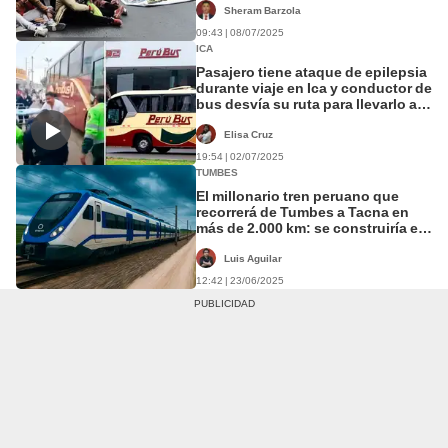
Sheram Barzola
09:43 | 08/07/2025
ICA
Pasajero tiene ataque de epilepsia
durante viaje en Ica y conductor de
bus desvía su ruta para llevarlo a
un hospital: “Salvó su vida”
Elisa Cruz
19:54 | 02/07/2025
TUMBES
El millonario tren peruano que
recorrerá de Tumbes a Tacna en
más de 2.000 km: se construiría en
10 años y partiría desde Lima
Luis Aguilar
12:42 | 23/06/2025