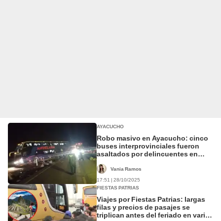
AYACUCHO
Robo masivo en Ayacucho: cinco
buses interprovinciales fueron
asaltados por delincuentes en
plena carretera de madrugada
Vania Ramos
17:51 | 28/10/2025
FIESTAS PATRIAS
Viajes por Fiestas Patrias: largas
filas y precios de pasajes se
triplican antes del feriado en varias