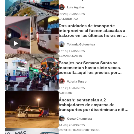
con inversión de US$ 565 millones
Luis Aguilar
09:28 | 29/05/2025
LA LIBERTAD
Dos unidades de transporte
interprovincial fueron atacadas a
balazos en las últimas horas en La
Libertad
Yolanda Goicochea
17:15 | 17/05/2025
SEMANA SANTA
Pasajes por Semana Santa se
incrementan hasta siete veces:
consulta aquí los precios por
región
Valeria Tosso
17:12 | 16/04/2025
AUTISMO
Áncash: sentencian a 2
trabajadores de empresa de
transportes por discriminar a niño
autista
Óscar Chumpitaz
14:40 | 28/03/2025
PARO DE TRANSPORTISTAS