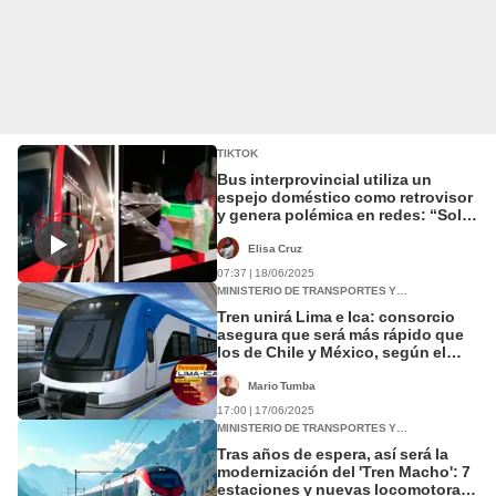
TIKTOK
Bus interprovincial utiliza un
espejo doméstico como retrovisor
y genera polémica en redes: “Solo
en Perú”
Elisa Cruz
07:37 | 18/06/2025
MINISTERIO DE TRANSPORTES Y
COMUNICACIONES (MTC)
Tren unirá Lima e Ica: consorcio
asegura que será más rápido que
los de Chile y México, según el
MTC: "Cambiará la forma de
transportarnos"
Mario Tumba
17:00 | 17/06/2025
MINISTERIO DE TRANSPORTES Y
COMUNICACIONES (MTC)
Tras años de espera, así será la
modernización del 'Tren Macho': 7
estaciones y nuevas locomotoras