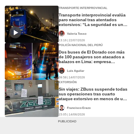
TRANSPORTE INTERPROVINCIAL
Transporte interprovincial evalúa
paro nacional tras atentados
extorsivos: “La seguridad es un
derecho”
Valeria Tosso
13:16 | 22/07/2026
POLICÍA NACIONAL DEL PERÚ
Dos buses de El Dorado con más
de 100 pasajeros son atacados a
balazos en Lima: empresa
suspende todos sus viajes
Luis Aguilar
09:58 | 14/07/2026
EXTORSIÓN
Sin viajes: ZBuss suspende todas
sus operaciones tras cuarto
ataque extorsivo en menos de una
semana
Francisco Erazo
15:05 | 14/06/2026