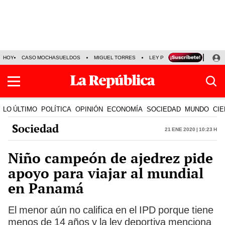
HOY
CASO MOCHASUELDOS
MIGUEL TORRES
LEY PULPÍN
PRECIO DEL
LO ÚLTIMO
POLÍTICA
OPINIÓN
ECONOMÍA
SOCIEDAD
MUNDO
CIE
Sociedad
21 Ene 2020 | 10:23 h
Niño campeón de ajedrez pide
apoyo para viajar al mundial
en Panamá
El menor aún no califica en el IPD porque tiene
menos de 14 años y la ley deportiva menciona