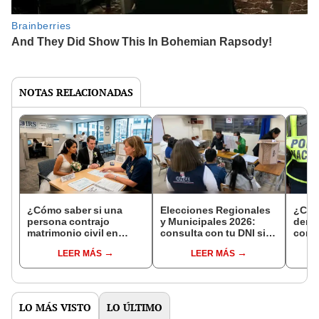
NOTAS RELACIONADAS
¿Cómo saber si una
Elecciones Regionales
¿Cóm
persona contrajo
y Municipales 2026:
denun
matrimonio civil en
consulta con tu DNI si
con 
Reniec?
fuiste elegido miembro
LEER MÁS
LEER MÁS
de mesa para este 4 de
octubre en el link oficial
de la ONPE
LO MÁS VISTO
LO ÚLTIMO