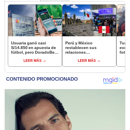
Usuaria ganó casi
Perú y México
Turis
S/14.850 en apuesta de
restablecen sus
exces
fútbol, pero DoradoBet
relaciones
fotog
se negó a pagar:
diplomáticas: ¿se
alpa
LEER MÁS
LEER MÁS
Indecopi multó a la
anulan los visados?
Seren
empresa con más de S/
dine
19.000