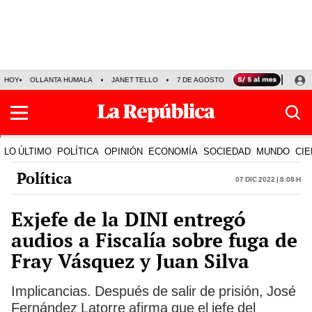
HOY
OLLANTA HUMALA
JANET TELLO
7 DE AGOSTO
TINKA RESULTADOS
LO ÚLTIMO
POLÍTICA
OPINIÓN
ECONOMÍA
SOCIEDAD
MUNDO
CIE
Política
07 Dic 2022 | 8:08 h
Exjefe de la DINI entregó
audios a Fiscalía sobre fuga de
Fray Vásquez y Juan Silva
Implicancias. Después de salir de prisión, José
Fernández Latorre afirma que el jefe del