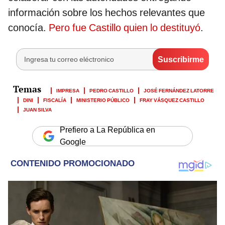
información sobre los hechos relevantes que
conocía.
Pero fue Castillo quien lo destituyó
.
IMPRESA
PEDRO CASTILLO
JOSÉ FERNÁNDEZ LATORRE
DINI
FISCALÍA
MINISTERIO PÚBLICO
FRAY VÁSQUEZ CASTILLO
JUAN SILVA
Prefiero a La República en
Google