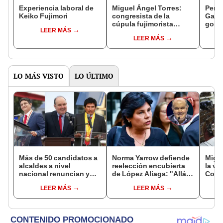
Experiencia laboral de
Miguel Ángel Torres:
Perfi
Keiko Fujimori
congresista de la
Gabin
cúpula fujimorista
gobi
LEER MÁS
controlará el primer año
Fujim
LEER MÁS
del Senado
LO MÁS VISTO
LO ÚLTIMO
Más de 50 candidatos a
Norma Yarrow defiende
Migue
alcaldes a nivel
reelección encubierta
la vi
nacional renuncian y
de López Aliaga: "Allá el
Congr
dan paso a la reelección
Jurado que se deja
proye
LEER MÁS
LEER MÁS
encubierta
sacar la vuelta"
plant
pres