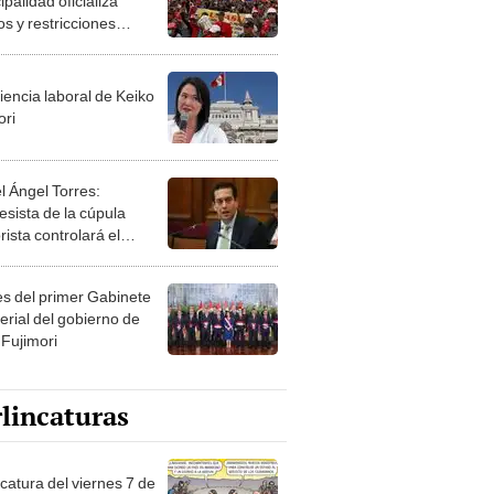
palidad oficializa
os y restricciones
ulares en el Centro
rico por movilizaciones
iencia laboral de Keiko
ori
l Ángel Torres:
esista de la cúpula
rista controlará el
r año del Senado
les del primer Gabinete
erial del gobierno de
 Fujimori
lincaturas
catura del viernes 7 de