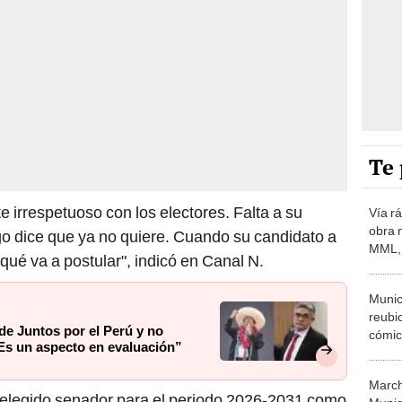
Te 
 irrespetuoso con los electores. Falta a su
Vía r
obra m
go dice que ya no quiere. Cuando su candidato a
MML, 
 qué va a postular", indicó en Canal N.
sobrec
para 
Munic
reubi
de Juntos por el Perú y no
cómic
"Es un aspecto en evaluación”
en la
Gran
March
 elegido senador para el periodo 2026-2031 como