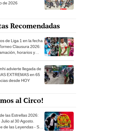
o de 2026
tas Recomendadas
os de Liga 1 en la fecha
 Torneo Clausura 2026:
amación, horarios y
 ver
hi advierte llegada de
IAS EXTREMAS en 65
ncias desde HOY
mos al Circo!
de las Estrellas 2026:
 Julio al 30 Agosto.
e de las Leyendas - San