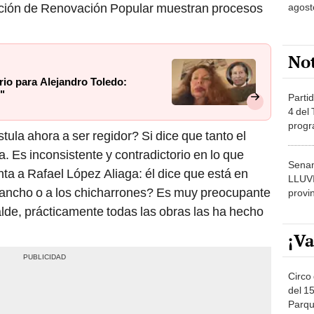
ación de Renovación Popular muestran procesos
agost
.
No
rio para Alejandro Toledo:
"
Partid
4 del
progr
tula ahora a ser regidor? Si dice que tanto el
dónde
Es inconsistente y contradictorio en lo que
Senam
ta a Rafael López Aliaga: él dice que está en
LLUV
chancho o a los chicharrones? Es muy preocupante
provi
lde, prácticamente todas las obras las ha hecho
¡Va
Circo 
del 15
Parqu