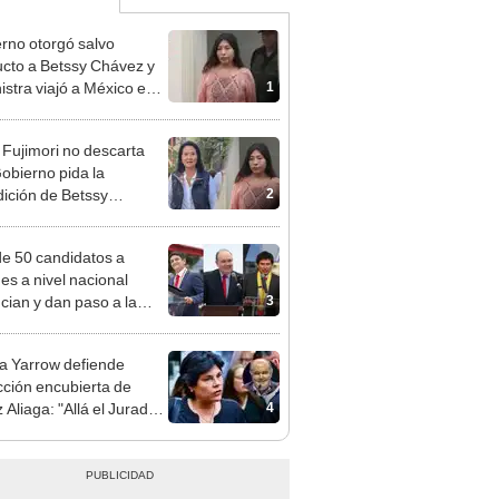
rno otorgó salvo
cto a Betssy Chávez y
1
istra viajó a México en
adrugada
 Fujimori no descarta
obierno pida la
2
dición de Betssy
z: "Está dentro de
ras facultades"
e 50 candidatos a
des a nivel nacional
3
cian y dan paso a la
cción encubierta
 Yarrow defiende
cción encubierta de
4
 Aliaga: "Allá el Jurado
e deja sacar la vuelta"