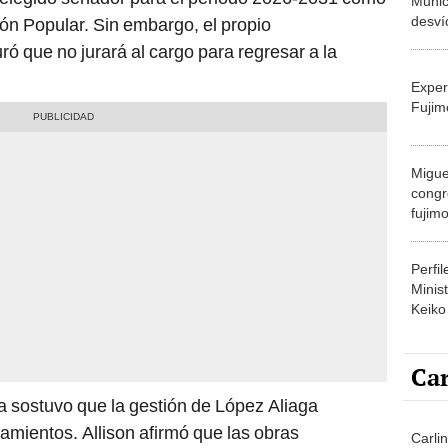
Munici
desví
ón Popular. Sin embargo, el propio
vehic
ó que no jurará al cargo para regresar a la
Histó
Exper
Fujim
Migue
congr
fujimo
prime
Perfi
Minist
Keiko
Car
 sostuvo que la gestión de López Aliaga
mientos. Allison afirmó que las obras
Carlin