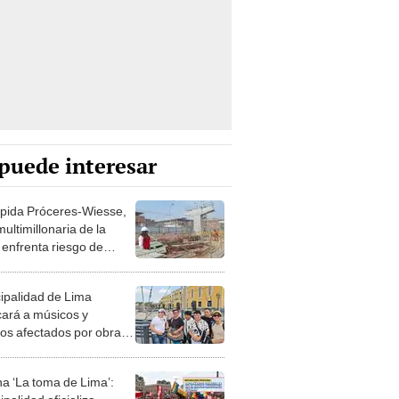
puede interesar
ápida Próceres-Wiesse,
ultimillonaria de la
enfrenta riesgo de
ostos y no estaría lista
noviembre
ipalidad de Lima
cará a músicos y
os afectados por obras
 Alameda Chabuca
da
a ‘La toma de Lima’: