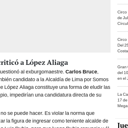
Migue
Circo
de Jul
Círcul
Circo
Del 2
Costa
riticó a López Aliaga
Gran 
 cuestionó al exburgomaestre.
Carlos Bruce
,
del 10
en el
ambién candidato a la Alcaldía de Lima por Somos
e López Aliaga constituye una forma de eludir las
ipio, impedirían una candidatura directa de su
La Ca
17 de 
Mega 
o no se puede hacer. Es violar la norma que
zar la figura de ingresar como teniente alcalde de
Ju