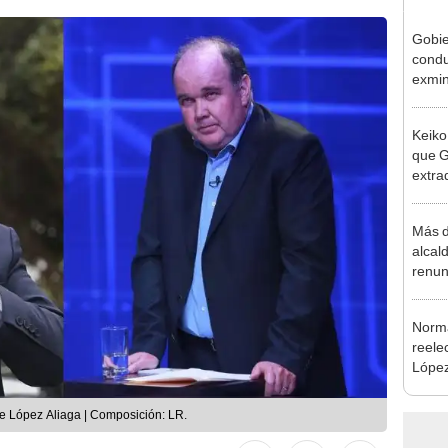
Gobie
condu
exmin
la m
Keiko
que G
extra
Cháve
nuest
Más d
alcal
renun
reele
Norma
reele
López
que s
 de López Aliaga | Composición: LR.