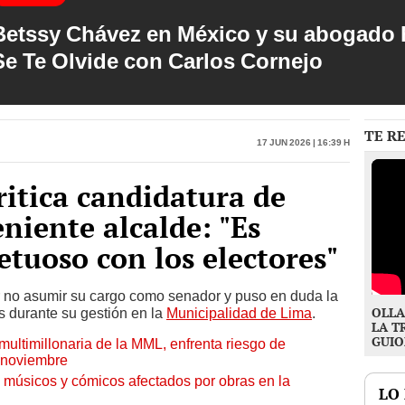
Betssy Chávez en México y su abogado h
Se Te Olvide con Carlos Cornejo
TE R
17 Jun 2026 | 16:39 h
ritica candidatura de
niente alcalde: "Es
etuoso con los electores"
r no asumir su cargo como senador y puso en duda la
OLLA
s durante su gestión en la
Municipalidad de Lima
.
LA T
GUIO
ultimillonaria de la MML, enfrenta riesgo de
a noviembre
 músicos y cómicos afectados por obras en la
LO