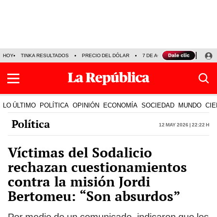
HOY
TINKA RESULTADOS
PRECIO DEL DÓLAR
7 DE AGOSTO
OLLANTA H
LO ÚLTIMO
POLÍTICA
OPINIÓN
ECONOMÍA
SOCIEDAD
MUNDO
CIE
Política
12 May 2026 | 22:22 h
Víctimas del Sodalicio
rechazan cuestionamientos
contra la misión Jordi
Bertomeu: “Son absurdos”