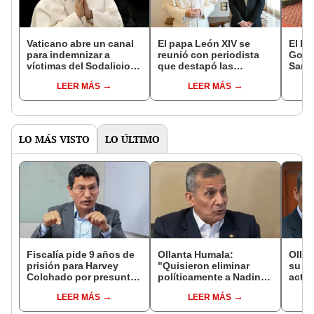
Vaticano abre un canal
El papa León XIV se
El l
para indemnizar a
reunió con periodista
Gonz
víctimas del Sodalicio
que destapó las
Santa
con los bienes
atrocidades del Opus
legal
LEER MÁS
LEER MÁS
incautados a la
Dei
Mart
organización
LO MÁS VISTO
LO ÚLTIMO
Fiscalía pide 9 años de
Ollanta Humala:
Olla
prisión para Harvey
"Quisieron eliminar
su ca
Colchado por presunta
políticamente a Nadine
activ
negociación
para que nunca fuera
Fujim
LEER MÁS
LEER MÁS
incompatible y falsedad
candidata"
recib
ideológica
recib