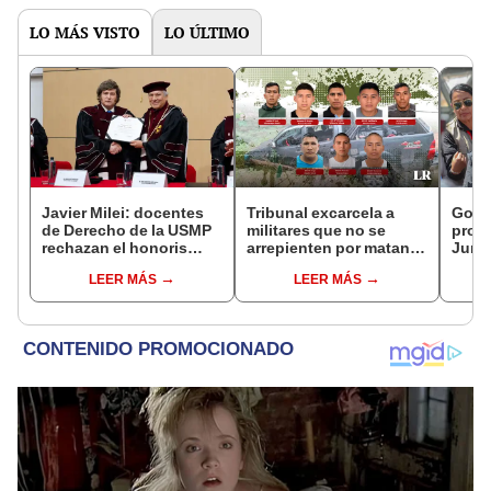
LO MÁS VISTO
LO ÚLTIMO
Javier Milei: docentes
Tribunal excarcela a
Gobie
de Derecho de la USMP
militares que no se
prom
rechazan el honoris
arrepienten por matanza
Junín
causa otorgado al
de cinco civiles
damn
LEER MÁS
LEER MÁS
presidente de Argentina
se qu