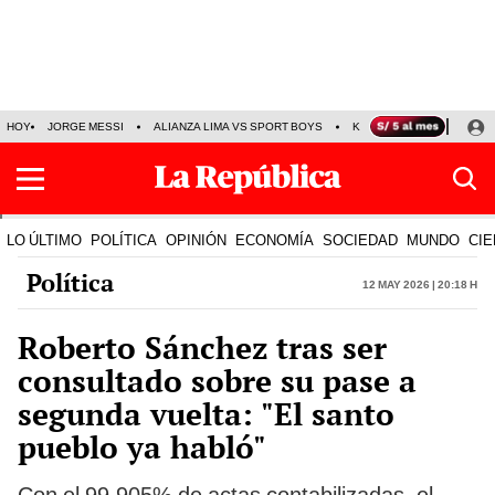
HOY
JORGE MESSI
ALIANZA LIMA VS SPORT BOYS
KENJI FUJIMORI
PRE
LO ÚLTIMO
POLÍTICA
OPINIÓN
ECONOMÍA
SOCIEDAD
MUNDO
CIE
Política
12 May 2026 | 20:18 h
Roberto Sánchez tras ser
consultado sobre su pase a
segunda vuelta: "El santo
pueblo ya habló"